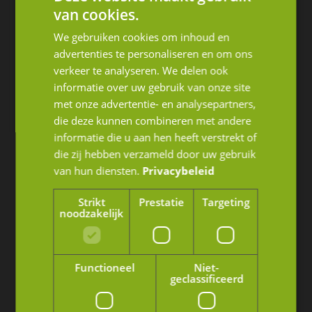
van cookies.
Amsterdam
We gebruiken cookies om inhoud en
advertenties te personaliseren en om ons
Olympisch Stadion 24-28
verkeer te analyseren. We delen ook
1076 DE Amsterdam
informatie over uw gebruik van onze site
met onze advertentie- en analysepartners,
Nederland
die deze kunnen combineren met andere
+31 (0)76 88 70 001
informatie die u aan hen heeft verstrekt of
die zij hebben verzameld door uw gebruik
info@jmpartners.nl
van hun diensten.
Privacybeleid
Farnham
Strikt
Prestatie
Targeting
noodzakelijk
West Street 93-94
Surrey GU9 7EB Farnham
Functioneel
Niet-
United Kindom
geclassificeerd
+ 44 (0)1252 720810