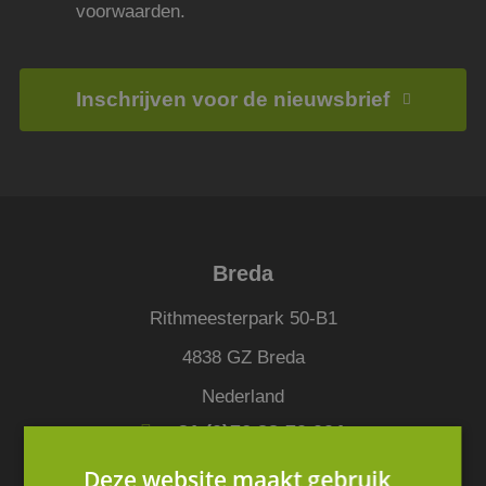
voorwaarden.
Inschrijven voor de nieuwsbrief
Breda
Rithmeesterpark 50-B1
4838 GZ Breda
Nederland
+31 (0)76 88 70 001
info@jmpartners.nl
Deze website maakt gebruik