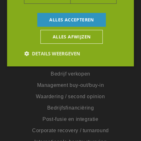
admin@iapa.net
ALLES ACCEPTEREN
ALLES AFWIJZEN
Diensten
DETAILS WEERGEVEN
Due diligence
Bedrijf verkopen
Strikt noodzakelijk
Prestatie
Targeting
Management buy-out/buy-in
Functioneel
Niet-geclassificeerd
Waardering / second opinion
Strikt noodzakelijke cookies maken de
kernfunctionaliteiten van de website mogelijk, zoals
Bedrijfsfinanciëring
gebruikersaanmelding en accountbeheer. De
website kan niet goed worden gebruikt zonder de
Post-fusie en integratie
strikt noodzakelijke cookies.
Aanbieder
/
Corporate recovery / turnaround
Naam
Vervaldatum
Omsc
Domein