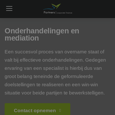
Onderhandelingen en
mediation
Een succesvol proces van overname staat of
valt bij effectieve onderhandelingen. Gedegen
ervaring van een specialist is hierbij dus van
groot belang teneinde de geformuleerde
doelstellingen te realiseren en een win-win
situatie voor beide partijen te bewerkstelligen.
Contact opnemen