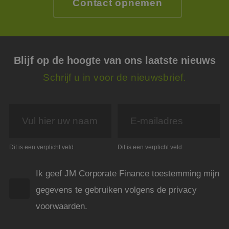
Contact opnemen
van g
.linkedin.com
slaan
gebru
cooki
essen
doel
FPGSID
29 minuten
Deze 
Google
Blijf op de hoogte van ons laatste nieuws
59 seconden
wordt
.jmpartners.nl
om d
Schrijf u in voor de nieuwsbrief.
sessi
de ge
bewar
pagi
_GRECAPTCHA
5 maanden 4
Goog
Google LLC
weken
reCA
www.google.com
plaat
Google Privacy Policy
noodz
cooki
Dit is een verplicht veld
Dit is een verplicht veld
(_GR
wann
wordt
met h
Ik geef JM Corporate Finance toestemming mijn
de ri
gegevens te gebruiken volgens de privacy
__cf_bm
29 minuten
Deze 
Cloudflare Inc.
54 seconden
wordt
.linkedin.com
voorwaarden.
om o
te ma
mens
Dit i