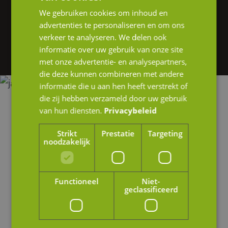
We gebruiken cookies om inhoud en
Heb je interesse in onze diensten of wil je
advertenties te personaliseren en om ons
graag meer informatie? Neem gerust contact
verkeer te analyseren. We delen ook
op of stuur ons een e-mail.
informatie over uw gebruik van onze site
met onze advertentie- en analysepartners,
die deze kunnen combineren met andere
informatie die u aan hen heeft verstrekt of
die zij hebben verzameld door uw gebruik
van hun diensten.
Privacybeleid
Strikt
Prestatie
Targeting
noodzakelijk
Functioneel
Niet-
geclassificeerd