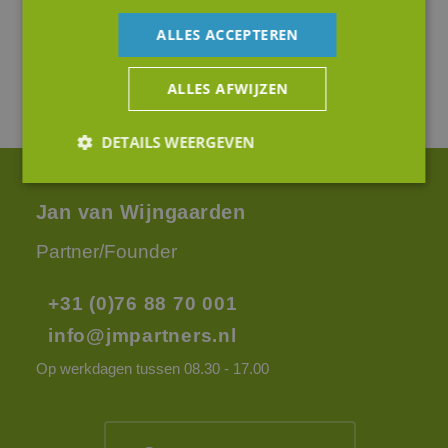
ALLES ACCEPTEREN
ALLES AFWIJZEN
DETAILS WEERGEVEN
Jan van Wijngaarden
Strikt noodzakelijk
Prestatie
Targeting
Partner/Founder
Functioneel
Niet-geclassificeerd
Strikt noodzakelijke cookies maken de
+31 (0)76 88 70 001
kernfunctionaliteiten van de website mogelijk, zoals
gebruikersaanmelding en accountbeheer. De
info@jmpartners.nl
website kan niet goed worden gebruikt zonder de
strikt noodzakelijke cookies.
Op werkdagen tussen 08.30 - 17.00
Aanbieder
/
Naam
Vervaldatum
Omsc
Domein
li_gc
5 maanden 4
Wordt
LinkedIn
weken
om t
Corporation