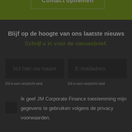
Contact opnemen
van g
.linkedin.com
slaan
gebru
cooki
essen
doel
FPGSID
29 minuten
Deze 
Google
Blijf op de hoogte van ons laatste nieuws
59 seconden
wordt
.jmpartners.nl
om d
Schrijf u in voor de nieuwsbrief.
sessi
de ge
bewar
pagi
_GRECAPTCHA
5 maanden 4
Goog
Google LLC
weken
reCA
www.google.com
plaat
Google Privacy Policy
noodz
cooki
Dit is een verplicht veld
Dit is een verplicht veld
(_GR
wann
wordt
met h
Ik geef JM Corporate Finance toestemming mijn
de ri
gegevens te gebruiken volgens de privacy
__cf_bm
29 minuten
Deze 
Cloudflare Inc.
54 seconden
wordt
.linkedin.com
voorwaarden.
om o
te ma
mens
Dit i