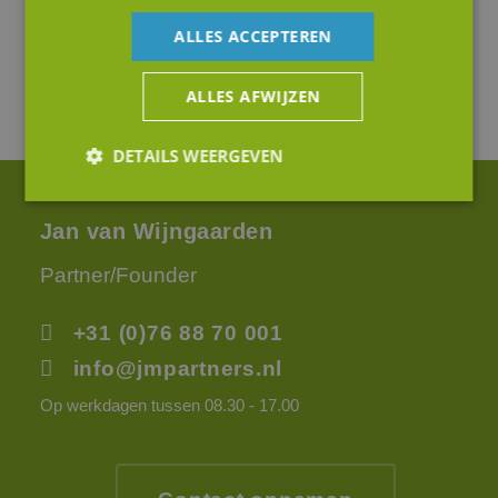
ALLES ACCEPTEREN
ALLES AFWIJZEN
DETAILS WEERGEVEN
Jan van Wijngaarden
Strikt noodzakelijk
Prestatie
Targeting
Partner/Founder
Functioneel
Niet-geclassificeerd
Strikt noodzakelijke cookies maken de
+31 (0)76 88 70 001
kernfunctionaliteiten van de website mogelijk, zoals
gebruikersaanmelding en accountbeheer. De
info@jmpartners.nl
website kan niet goed worden gebruikt zonder de
strikt noodzakelijke cookies.
Op werkdagen tussen 08.30 - 17.00
Aanbieder
/
Naam
Vervaldatum
Omsc
Domein
li_gc
5 maanden 4
Wordt
LinkedIn
weken
om t
Corporation