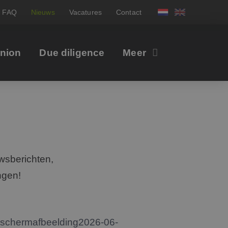
FAQ
Nieuws
Vacatures
Contact
inion
Due diligence
Meer
wsberichten,
ngen!