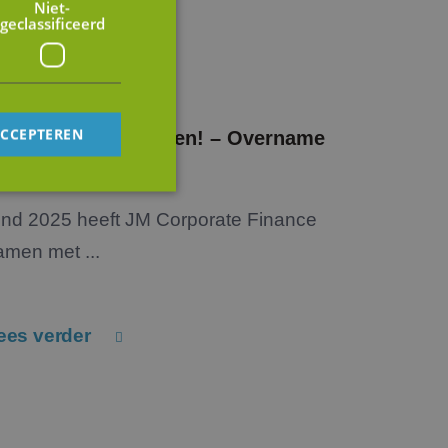
Niet-
geclassificeerd
ACCEPTEREN
amen verder bouwen! – Overname
EG door Engius
ind 2025 heeft JM Corporate Finance
rd
amen met ...
elding en
ees verder
op te slaan voor
e doeleinden
tus van de
en.