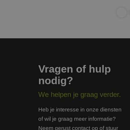
_GRECAPTCHA
__cf_bm
CookieScriptConse
PHPSESSID
Vragen of hulp
nodig?
We helpen je graag verder.
Naam
Aanbieder
Naam
Naam
_clck_backup
Heb je interesse in onze diensten
Domein
Aanbi
Naam
Dome
_clsk_backup
_ga
FPAU
.jmpartner
of wil je graag meer informatie?
bcookie
Micro
fp_user_id
Corpo
Neem gerust contact op of stuur