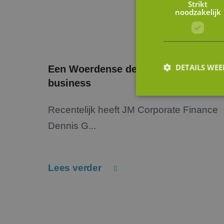
Strikt
noodzakelijk
DETAILS WE
Een Woerdense deal in de trappen
business
Recentelijk heeft JM Corporate Finance
S
Dennis G...
Strikt noodzakelijke
accountbeheer. De we
Naam
Lees verder
li_gc
FPGSID