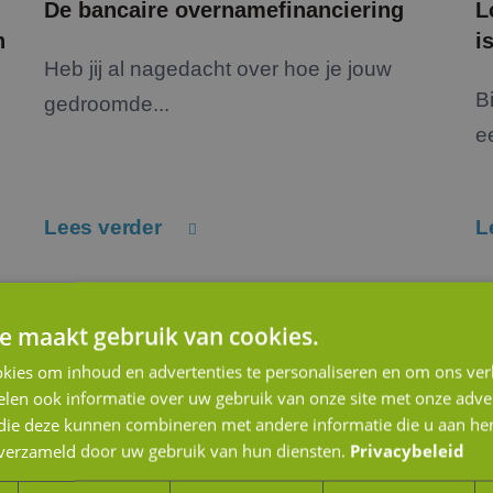
De bancaire overnamefinanciering
L
n
i
Heb jij al nagedacht over hoe je jouw
B
gedroomde...
e
Lees verder
L
e maakt gebruik van cookies.
kies om inhoud en advertenties te personaliseren en om ons ver
len ook informatie over uw gebruik van onze site met onze adver
 die deze kunnen combineren met andere informatie die u aan hen
n verzameld door uw gebruik van hun diensten.
Privacybeleid