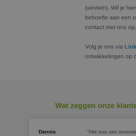
.link
_ga_backup
(win/win). Wil je h
FPLC
.jmpartner
MR
Micro
_fbp_backup
Corpo
behoefte aan een o
.c.bi
_ga_4V71354ZNX
contact met ons op,
_fbp
Meta
Inc.
.jmpar
MUID
Volg je ons via
Lin
Micro
Corpo
.bing
ontwikkelingen op
_uetsid
Micro
Corpo
.jmpar
_clck
.jmpar
Wat zeggen onze klant
SRM_B
Micro
Corpo
.c.bi
lidc
Micro
Corpo
Dennis
"Het was een invester
.link