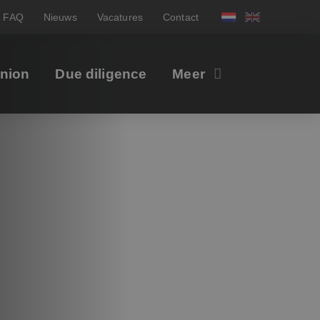
FAQ
Nieuws
Vacatures
Contact
inion
Due diligence
Meer