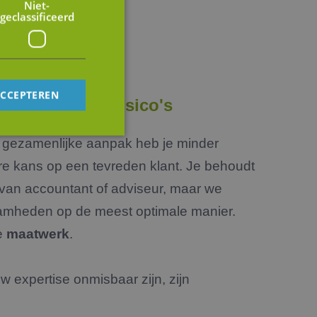
Niet-
geclassificeerd
ACCEPTEREN
inimaliseert risico's
 gezamenlijke aanpak heb je minder
ere kans op een tevreden klant. Je behoudt
rd
 van accountant of adviseur, maar we
elding en
amheden op de meest optimale manier.
e
maatwerk
.
op te slaan voor
e doeleinden
w expertise onmisbaar zijn, zijn
tus van de
en.