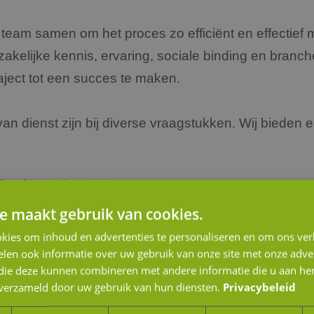
eam samen om het proces zo efficiënt en effectief mo
zakelijke kennis, ervaring, sociale binding en branch
aject tot een succes te maken.
n dienst zijn bij diverse vraagstukken. Wij bieden e
ing / onderhandelingen
e maakt gebruik van cookies.
 / Management Buy Out of Management Buy In
kies om inhoud en advertenties te personaliseren en om ons ver
 de familie
len ook informatie over uw gebruik van onze site met onze adver
tie) financiering
 die deze kunnen combineren met andere informatie die u aan hen
n verzameld door uw gebruik van hun diensten.
Privacybeleid