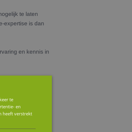
gelijk te laten
e-expertise is dan
rvaring en kennis in
keer te
tentie- en
 heeft verstrekt