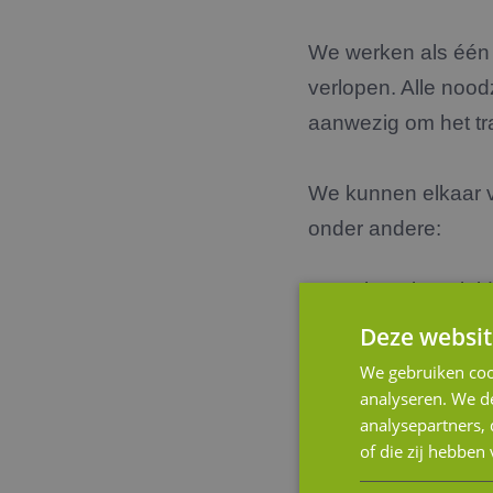
We werken als één t
verlopen. Alle nood
aanwezig om het tr
We kunnen elkaar va
onder andere:
verkoopbegeleid
Deze websit
koopbegeleiding
We gebruiken coo
opvolging binnen
analyseren. We de
aanvraag (transac
analysepartners,
of die zij hebbe
due diligence