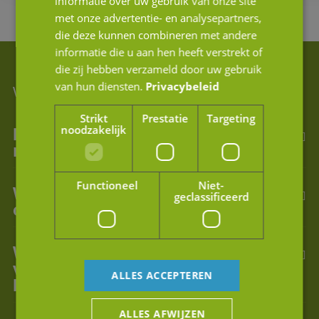
informatie over uw gebruik van onze site
met onze advertentie- en analysepartners,
die deze kunnen combineren met andere
informatie die u aan hen heeft verstrekt of
die zij hebben verzameld door uw gebruik
van hun diensten.
Privacybeleid
Waar heeft u een vraag over?
Strikt
Prestatie
Targeting
noodzakelijk
Is een Due diligence onderzoek
nu echt noodzakelijk?
Functioneel
Niet-
Wat is een Due diligence
geclassificeerd
onderzoek?
Wat zijn de rechten en plichten
van koper en verkoper bij een
ALLES ACCEPTEREN
Due diligence?
ALLES AFWIJZEN