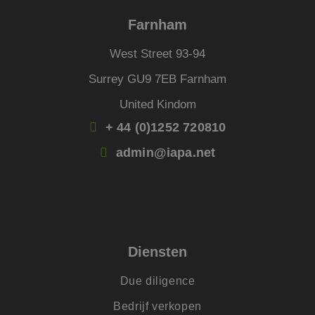
om te bepalen wel
.jmpartners.nl
advertenties moet
Farnham
worden weergege
die relevant kunne
zijn voor de
West Street 93-94
eindgebruiker die 
site doorneemt.
Surrey GU9 7EB Farnham
_clck
.jmpartners.nl
1 jaar 1
Deze cookie wordt
maand
gebruikt om
United Kindom
gebruikersinteracti
en betrokkenheid 
+ 44 (0)1252 720810
de website te volg
om de
gebruikerservaring
admin@iapa.net
websitefunctionalit
te verbeteren.
SRM_B
1 jaar
Dit is een Microsof
Microsoft
MSN 1st party cook
Corporation
die zorgt voor de
.c.bing.com
goede werking van
deze website.
lidc
1 dag
Dit is een Microsof
Microsoft
Diensten
MSN 1st party cook
Corporation
die zorgt voor de
.linkedin.com
goede werking van
Due diligence
deze website.
IDE
1 jaar
Deze cookie wordt
Bedrijf verkopen
Google LLC
ingesteld door