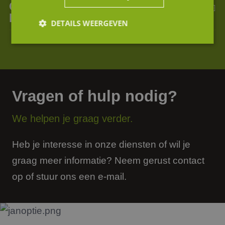
Ook bij kleine overnames een
Due diligence?
DETAILS WEERGEVEN
Strikt noodzakelijk
Prestatie
Targeting
Functioneel
Niet-geclassificeerd
Vragen of hulp nodig?
Strikt noodzakelijke cookies maken de
kernfunctionaliteiten van de website mogelijk, zoals
gebruikersaanmelding en accountbeheer. De
We helpen je graag verder.
website kan niet goed worden gebruikt zonder de
strikt noodzakelijke cookies.
Heb je interesse in onze diensten of wil je
Aanbieder
/
Naam
Vervaldatum
Omsc
Domein
graag meer informatie? Neem gerust contact
li_gc
5 maanden 4
Wordt
LinkedIn
weken
om t
Corporation
op of stuur ons een e-mail.
van g
.linkedin.com
slaan
gebru
cooki
essen
doel