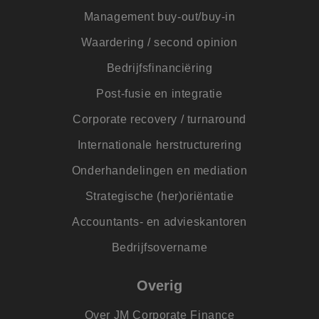
.doubleclick.net
Doubleclick en voe
Management buy-out/buy-in
informatie uit over
hoe de eindgebrui
de website gebruik
Waardering / second opinion
en over eventuele
advertenties die d
Bedrijfsfinanciëring
eindgebruiker heef
gezien voordat hij
genoemde website
Post-fusie en integratie
bezocht.
Corporate recovery / turnaround
ANONCHK
9 minuten 54
Deze cookie
Microsoft
seconden
verzamelt informat
Corporation
over hoe de
.c.clarity.ms
Internationale herstructurering
eindgebruiker de
website gebruikt e
Onderhandelingen en mediation
over eventuele
advertenties die d
eindgebruiker
Strategische (her)oriëntatie
mogelijk heeft gez
voordat hij de
genoemde website
Accountants- en advieskantoren
bezocht.
Bedrijfsovername
_clsk
1 dag
Deze cookie wordt
Microsoft
geassocieerd met
.jmpartners.nl
Microsoft Clarity
analytics software.
Overig
Het wordt gebruikt
om informatie ove
de sessie van de
Over JM Corporate Finance