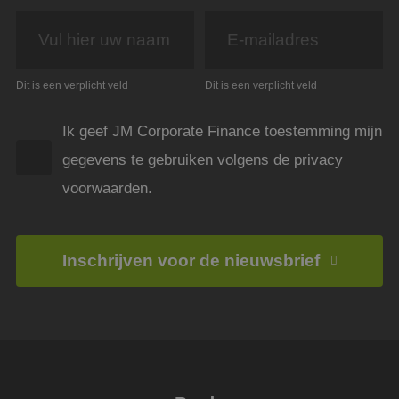
wordt
kan s
voor 
een 
voorb
beho
een i
Dit is een verplicht veld
Dit is een verplicht veld
statu
gebru
pagin
Ik geef JM Corporate Finance toestemming mijn
gegevens te gebruiken volgens de privacy
voorwaarden.
Aanbieder
Aanbieder
/
/
Naam
Naam
Vervaldatum
Vervaldatum
Omschrijving
Omschrijving
Domein
Domein
Aanbieder
/
Naam
Vervaldatum
Omschrijving
Domein
FPAU
_clck_backup
.jmpartners.nl
.jmpartners.nl
2 maanden 4
1 jaar 1
Dit cookie wordt
weken
maand
gebruikt om
_ga
1 jaar 1
Deze cookien
Google LLC
Aanbieder
/
Inschrijven voor de nieuwsbrief
Naam
Vervaldatum
Omschrijving
gebruikersspecifieke
maand
is gekoppeld a
.jmpartners.nl
Domein
informatie op te
_clsk_backup
.jmpartners.nl
1 jaar 1
Google Univers
nemen over welke
maand
Analytics - wat
bcookie
1 jaar
Dit is een Microsof
Microsoft
pagina's gebruikers
belangrijke up
MSN 1st party cook
Corporation
toegang hebben of
fp_user_id
.jmpartners.nl
1 jaar 1
is van de meer
voor het delen van
.linkedin.com
bezoeken, inhoud
maand
algemeen
de inhoud van de
van de webpagina
gebruikte
website via social
aan te passen op
analyseservice
_ga_backup
.jmpartners.nl
1 jaar 1
media.
basis van het
Google. Deze
maand
browsertype van
cookie wordt
MR
1 week
Dit is een Microsof
Microsoft
bezoekers, of
gebruikt om u
_fbp_backup
.jmpartners.nl
1 jaar 1
MSN 1st party cook
Corporation
andere informatie
gebruikers te