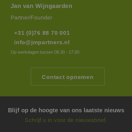
CookieScript
dagen
wordt
www.jmpartners.nl
Jan van Wijngaarden
door 
Scrip
om d
Partner/Founder
cook
van b
onth
+31 (0)76 88 70 001
cook
van C
Scrip
info@jmpartners.nl
nood
corre
Op werkdagen tussen 08.30 - 17.00
PHPSESSID
Sessie
Cook
PHP.net
gege
www.jmpartners.nl
appli
basis
taal. 
Contact opnemen
ident
alge
doele
wordt
om va
van
gebru
te o
Blijf op de hoogte van ons laatste nieuws
Het i
gesp
Schrijf u in voor de nieuwsbrief.
wille
gege
numm