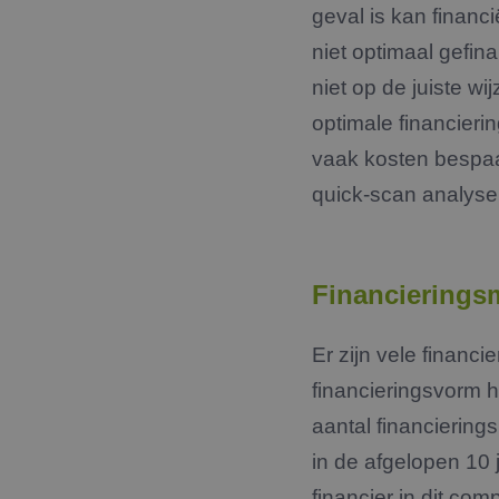
geval is kan financ
_GRECAPTCHA
niet optimaal gefina
__cf_bm
niet op de juiste w
optimale financieri
CookieScriptConse
vaak kosten bespa
quick-scan analyse
PHPSESSID
Financierings
Er zijn vele finan
Naam
financieringsvorm h
Aanbieder
Naam
Naam
_clck_backup
Domein
Aanbi
aantal financiering
Naam
Dome
_clsk_backup
_ga
FPAU
.jmpartner
in de afgelopen 10 
bcookie
Micro
fp_user_id
Corpo
financier in dit com