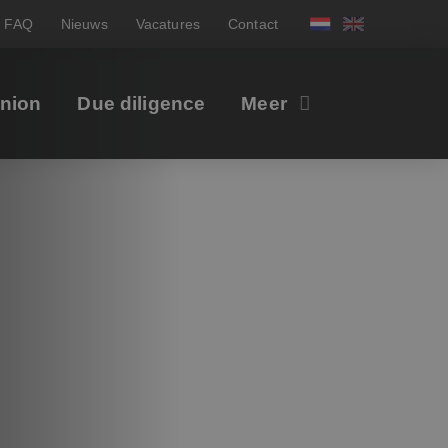
FAQ
Nieuws
Vacatures
Contact
inion
Due diligence
Meer