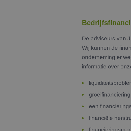
Bedrijfsfinanc
De adviseurs van JM
Wij kunnen de fina
onderneming er weer
informatie over onze
liquiditeitsprobl
groeifinanciering
een financiering
financiële herstr
financieringsmog