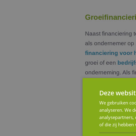
Groeifinancier
Naast financiering 
als ondernemer op 
financiering voor
groei of een
bedrij
onderneming. Als fi
groeifinanciering! 
Deze websit
kapitaalsoorten tot
wordt op deze manie
We gebruiken coo
analyseren. We de
analysepartners,
of die zij hebbe
Financierings