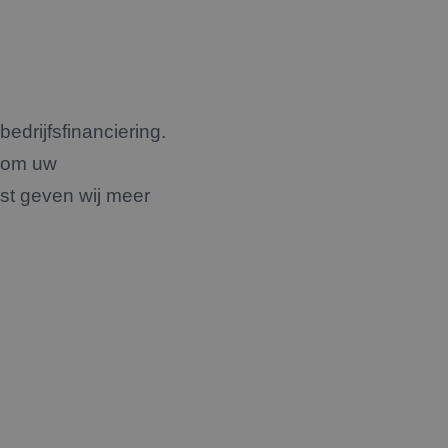
edrijfsfinanciering.
u om uw
kst geven wij meer