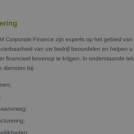
iering
 Corporate Finance zijn experts op het gebied van b
ncierbaarheid van uw bedrijf beoordelen en helpen 
 financieel bovenop te krijgen. In onderstaande te
 diensten bij:
emen;
;
saanvraag;
ucturering;
elijkheden;