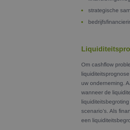
strategische sa
bedrijfsfinancier
Liquiditeitsp
Om cashflow problem
liquiditeitsprognose
uw onderneming. Aa
wanneer de liquidite
liquiditeitsbegroti
scenario’s. Als fin
een liquiditeitsbeg