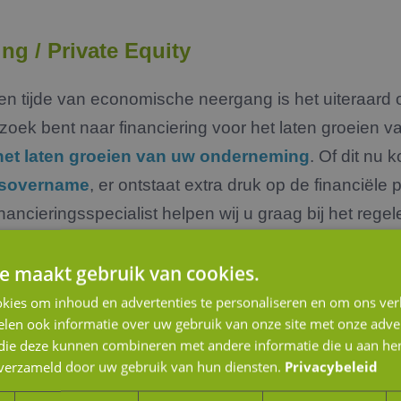
ing / Private Equity
ten tijde van economische neergang is het uiteraard 
zoek bent naar financiering voor het laten groeien
 het laten groeien van uw onderneming
. Of dit nu
fsovername
, er ontstaat extra druk op de financiële 
nancieringsspecialist helpen wij u graag bij het rege
Als regisseur van bedrijfsfinancieringen combineren w
e maakt gebruik van cookies.
 de best passende oplossing op het gebied van groeif
r volledig ontzorgd waardoor uw bedrijf zich kan bli
kies om inhoud en advertenties te personaliseren en om ons ver
len ook informatie over uw gebruik van onze site met onze adver
 die deze kunnen combineren met andere informatie die u aan hen
n verzameld door uw gebruik van hun diensten.
Privacybeleid
aanvraag