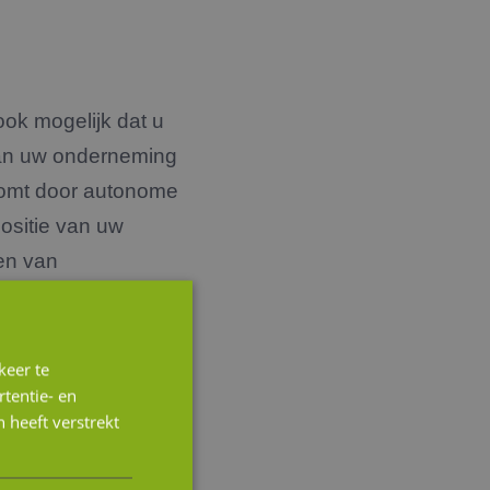
ook mogelijk dat u
 van uw onderneming
 komt door autonome
positie van uw
len van
e verschillende
inanciering. U
jven ontwikkelen.
keer te
tentie- en
 heeft verstrekt