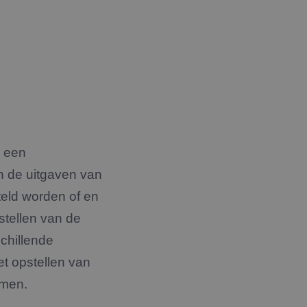
g een
 en de uitgaven van
eld worden of en
pstellen van de
schillende
et opstellen van
emen.