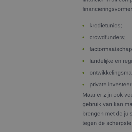
.link
_ga_backup
financieringsvorme
FPLC
.jmpartner
MR
Micro
_fbp_backup
Corpo
.c.bi
_ga_4V71354ZNX
kredietunies;
_fbp
Meta
Inc.
.jmpar
crowdfunders;
MUID
Micro
factormaatschap
Corpo
.bing
landelijke en re
_uetsid
Micro
ontwikkelingsma
Corpo
.jmpar
private investee
_clck
.jmpar
Maar er zijn ook v
gebruik van kan ma
SRM_B
Micro
Corpo
.c.bi
brengen met de juis
lidc
Micro
tegen de scherpste
Corpo
.link