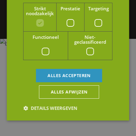
Strikt
Prestatie
Targeting
Wij helpen u graag verder. Neem vrijblijvend
noodzakelijk
contact op met één van onze specialisten.
Functioneel
Niet-
geclassificeerd
ALLES ACCEPTEREN
ALLES AFWIJZEN
DETAILS WEERGEVEN
Strikt noodzakelijk
Prestatie
Targeting