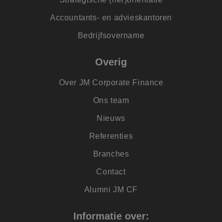
gebruikersinteracti
en betrokkenheid 
Accountants- en advieskantoren
de website te volg
om de
gebruikerservaring
Bedrijfsovername
websitefunctionalit
te verbeteren.
Overig
SRM_B
1 jaar
Dit is een Microsof
Microsoft
MSN 1st party cook
Corporation
die zorgt voor de
.c.bing.com
Over JM Corporate Finance
goede werking van
deze website.
Ons team
lidc
1 dag
Dit is een Microsof
Microsoft
MSN 1st party cook
Corporation
Nieuws
die zorgt voor de
.linkedin.com
goede werking van
deze website.
Referenties
IDE
1 jaar
Deze cookie wordt
Google LLC
Branches
ingesteld door
.doubleclick.net
Doubleclick en voe
informatie uit over
Contact
hoe de eindgebrui
de website gebruik
en over eventuele
Alumni JM CF
advertenties die d
eindgebruiker heef
gezien voordat hij
Informatie over:
genoemde website