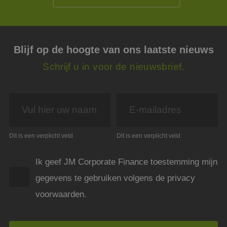
www.google.com
plaat
Google Privacy Policy
noodz
cooki
(_GR
wann
wordt
Blijf op de hoogte van ons laatste nieuws
met h
de ri
Schrijf u in voor de nieuwsbrief.
__cf_bm
29 minuten
Deze 
Cloudflare Inc.
54 seconden
wordt
.linkedin.com
om o
te ma
mens
Dit i
de we
geldi
te k
over 
Dit is een verplicht veld
Dit is een verplicht veld
van h
CookieScriptConsent
4 weken 2
Deze 
CookieScript
Ik geef JM Corporate Finance toestemming mijn
dagen
wordt
www.jmpartners.nl
door 
gegevens te gebruiken volgens de privacy
Scrip
om d
cook
voorwaarden.
van b
onth
cook
van C