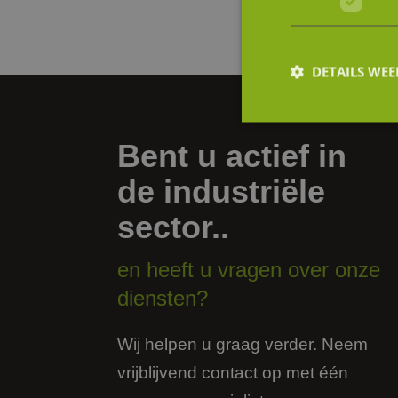
Bekijk al onze die
DETAILS WE
Bent u actief in
S
de industriële
Strikt noodzakelijke
accountbeheer. De we
sector..
Naam
en heeft u vragen over onze
li_gc
diensten?
FPGSID
Wij helpen u graag verder. Neem
_GRECAPTCHA
vrijblijvend contact op met één