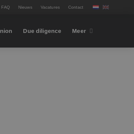
FAQ
Nieuws
Vacatures
Contact
inion
Due diligence
Meer