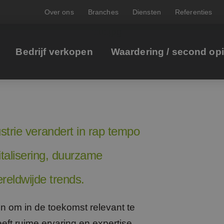
Over ons
Branches
Diensten
Referenties
Bedrijf verkopen
Waardering / second op
strie verandert in rap tempo
italisering, duurzame
reldwijde trends.
 in om in de toekomst relevant te
eft ruime ervaring en expertise