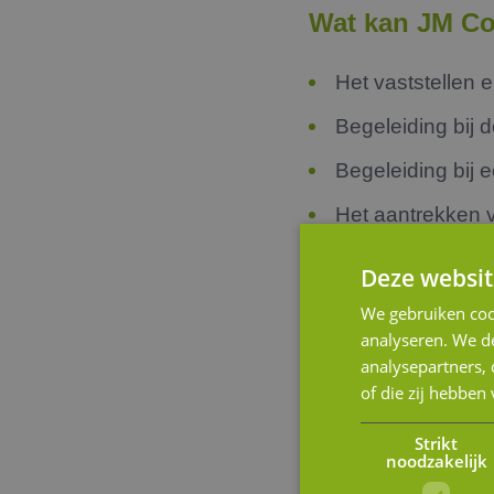
Wat kan JM Co
Het vaststellen 
Begeleiding bij 
Begeleiding bij 
Het aantrekken v
Het realiseren v
Deze websit
Het uitvoeren va
We gebruiken coo
analyseren. We de
Second opinion o
analysepartners,
Begeleiding bij 
of die zij hebbe
Het zoeken naar e
Strikt
noodzakelijk