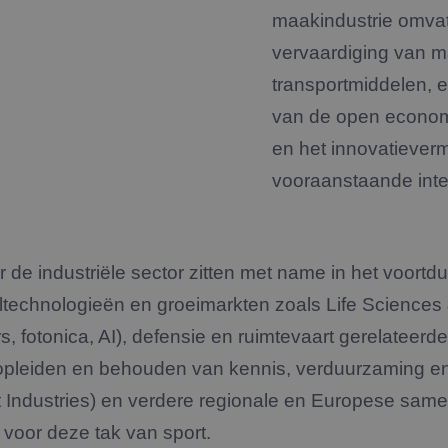
maakindustrie omvat b
vervaardiging van m
transportmiddelen, el
van de open econom
en het innovatiever
vooraanstaande inter
 de industriële sector zitten met name in het voortdu
eltechnologieën en groeimarkten zoals Life Sciences 
s, fotonica, AI), defensie en ruimtevaart gerelateerd
opleiden en behouden van kennis, verduurzaming en c
rt Industries) en verdere regionale en Europese sam
 voor deze tak van sport.