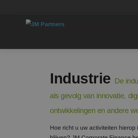
Industrie
De indu
als gevolg van innovatie, dig
ontwikkelingen en andere we
Hoe richt u uw activiteiten hierop
blijven? JM Corporate Finance he