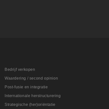
gevens om te meten
 de sessiestatus te
en te leveren, zoals
een unieke
icrosoft-scripts.
en veel
s kunnen worden
ke advertenties
or de eindgebruiker
 betrokkenheid op de
ctionaliteit te
Bedrijf verkopen
 de goede werking
Waardering / second opinion
 de goede werking
Post-fusie en integratie
Internationale herstructurering
formatie uit over
Strategische (her)oriëntatie
ele advertenties die
ebsite bezocht.