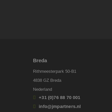
.c.bi
_ga_4V71354ZNX
_fbp
Meta
Inc.
.jmpar
MUID
Micro
Corpo
.bing
_uetsid
Micro
Corpo
.jmpar
Breda
_clck
.jmpar
Rithmeesterpark 50-B1
SRM_B
Micro
Corpo
4838 GZ Breda
.c.bi
Nederland
lidc
Micro
Corpo
.link
+31 (0)76 88 70 001
IDE
Googl
info@jmpartners.nl
.doubl