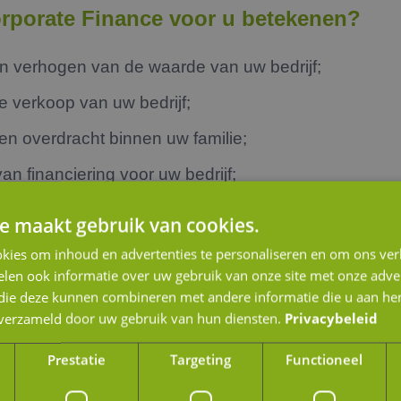
rporate Finance voor u betekenen?
en verhogen van de waarde van uw bedrijf;
de verkoop van uw bedrijf;
een overdracht binnen uw familie;
an financiering voor uw bedrijf;
an een (gedeeltelijke) verkoop aan een investeerder;
e maakt gebruik van cookies.
n een due diligence;
kies om inhoud en advertenties te personaliseren en om ons ver
len ook informatie over uw gebruik van onze site met onze adver
p een bedrijfswaardering;
 die deze kunnen combineren met andere informatie die u aan hen
een management buy-out, buy-in of medewerkersparti
n verzameld door uw gebruik van hun diensten.
Privacybeleid
en koper, verkoper, investeerder of strategische fusi
Prestatie
Targeting
Functioneel