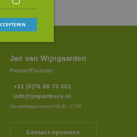
ACCEPTEREN
rd
Jan van Wijngaarden
elding en
Partner/Founder
+31 (0)76 88 70 001
op te slaan voor
info@jmpartners.nl
e doeleinden
Op werkdagen tussen 08.30 - 17.00
tus van de
en.
e cookie
oerd met het oog
Contact opnemen