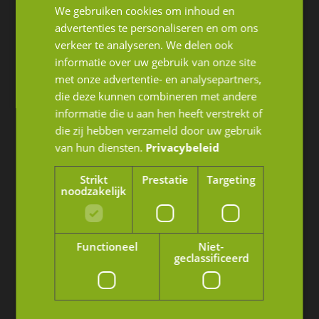
Olympisch Stadion 24-28
We gebruiken cookies om inhoud en
advertenties te personaliseren en om ons
1076 DE Amsterdam
verkeer te analyseren. We delen ook
Nederland
informatie over uw gebruik van onze site
met onze advertentie- en analysepartners,
+31 (0)76 88 70 001
die deze kunnen combineren met andere
info@jmpartners.nl
informatie die u aan hen heeft verstrekt of
die zij hebben verzameld door uw gebruik
Farnham
van hun diensten.
Privacybeleid
West Street 93-94
Strikt
Prestatie
Targeting
noodzakelijk
Surrey GU9 7EB Farnham
United Kindom
Functioneel
Niet-
+ 44 (0)1252 720810
geclassificeerd
admin@iapa.net