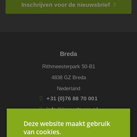
Inschrijven voor de nieuwsbrief
Breda
Rithmeesterpark 50-B1
4838 GZ Breda
Nederland
+31 (0)76 88 70 001
info@jmpartners.nl
Deze website maakt gebruik
Amsterdam
van cookies.