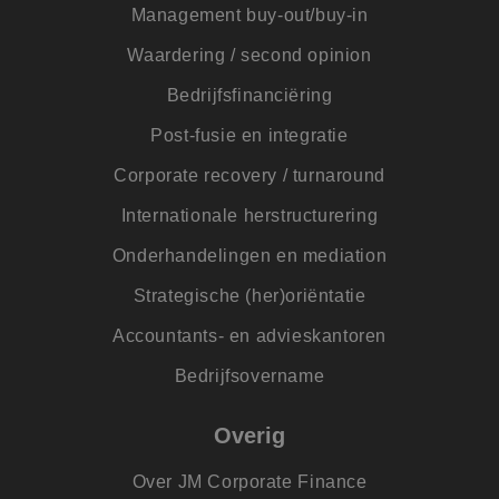
dagen
wordt
www.jmpartners.nl
Management buy-out/buy-in
door 
Scrip
Waardering / second opinion
om d
cook
van b
Bedrijfsfinanciëring
onth
cook
Post-fusie en integratie
van C
Scrip
nood
Corporate recovery / turnaround
corre
PHPSESSID
Sessie
Cook
Internationale herstructurering
PHP.net
gege
www.jmpartners.nl
appli
Onderhandelingen en mediation
basis
taal. 
ident
Strategische (her)oriëntatie
alge
doele
Accountants- en advieskantoren
wordt
om va
van
Bedrijfsovername
gebru
te o
Het i
Overig
gesp
wille
gege
numm
Over JM Corporate Finance
wordt