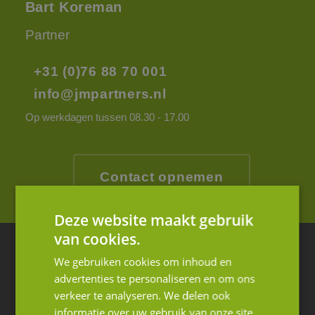
Bart Koreman
Partner
+31 (0)76 88 70 001
info@jmpartners.nl
Op werkdagen tussen 08.30 - 17.00
Contact opnemen
Deze website maakt gebruik
van cookies.
Blijf op de hoogte van ons laatste nieuws
We gebruiken cookies om inhoud en
advertenties te personaliseren en om ons
Schrijf u in voor de nieuwsbrief.
verkeer te analyseren. We delen ook
informatie over uw gebruik van onze site