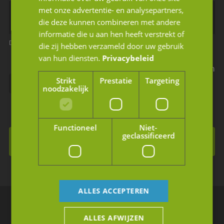
met onze advertentie- en analysepartners,
die deze kunnen combineren met andere
informatie die u aan hen heeft verstrekt of
Dit is een verplicht veld
Dit is een verplicht veld
die zij hebben verzameld door uw gebruik
van hun diensten.
Privacybeleid
Ik geef JM Corporate Finance toestemming mijn
Strikt
Prestatie
Targeting
gegevens te gebruiken volgens de privacy
noodzakelijk
voorwaarden.
Functioneel
Niet-
geclassificeerd
Inschrijven voor de nieuwsbrief
ALLES ACCEPTEREN
ALLES AFWIJZEN
Breda