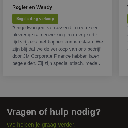
Rogier en Wendy
Begeleiding verkoop
"Ongedwongen, verrassend en een zeer
plezierige samenwerking en in vrij korte
tijd spijkers met koppen kunnen slaan. We
zijn blij dat we de verkoop van ons bedrijf
door JM Corporate Finance hebben laten
begeleiden. Zij zijn specialistisch, mede
door zich toe te spitsen op onze markt,
waardoor we hele fijne gesprekken
hebben gehad met aspirant kopers. Veel
gelachen en toch een zakelijk succes!"
Vragen of hulp nodig?
We helpen je graag verder.