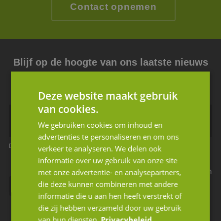
Contact opnemen
Blijf op de hoogte van ons laatste nieuws
Schrijf u in voor de nieuwsbrief.
Deze website maakt gebruik
van cookies.
We gebruiken cookies om inhoud en
advertenties te personaliseren en om ons
Dit is een verplicht veld
Dit is een verplicht veld
verkeer te analyseren. We delen ook
informatie over uw gebruik van onze site
Ik geef JM Corporate Finance toestemming mijn
met onze advertentie- en analysepartners,
die deze kunnen combineren met andere
gegevens te gebruiken volgens de privacy
informatie die u aan hen heeft verstrekt of
voorwaarden.
die zij hebben verzameld door uw gebruik
van hun diensten.
Privacybeleid