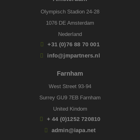
Strikt noodzakelijk
Prestatie
Targeting
Functioneel
Niet-geclassificeerd
Olympisch Stadion 24-28
Strikt noodzakelijke cookies maken de
1076 DE Amsterdam
kernfunctionaliteiten van de website mogelijk, zoals
gebruikersaanmelding en accountbeheer. De
Nederland
website kan niet goed worden gebruikt zonder de
strikt noodzakelijke cookies.
+31 (0)76 88 70 001
Aanbieder
/
Naam
Vervaldatum
Omsc
info@jmpartners.nl
Domein
li_gc
5 maanden 4
Wordt
LinkedIn
weken
om t
Corporation
Farnham
van g
.linkedin.com
slaan
gebru
West Street 93-94
cooki
essen
doel
Surrey GU9 7EB Farnham
FPGSID
29 minuten
Deze 
Google
United Kindom
59 seconden
wordt
.jmpartners.nl
om d
sessi
+ 44 (0)1252 720810
de ge
bewar
admin@iapa.net
pagi
_GRECAPTCHA
5 maanden 4
Goog