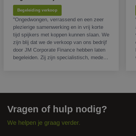
Begeleiding verkoop
"Ongedwongen, verrassend en een zeer
plezierige samenwerking en in vrij korte
tijd spijkers met koppen kunnen slaan. We
zijn blij dat we de verkoop van ons bedrijf
door JM Corporate Finance hebben laten
begeleiden. Zij zijn specialistisch, mede
door zich toe te spitsen op onze markt,
waardoor we hele fijne gesprekken
hebben gehad met aspirant kopers. Veel
gelachen en toch een zakelijk succes!"
Vragen of hulp nodig?
We helpen je graag verder.