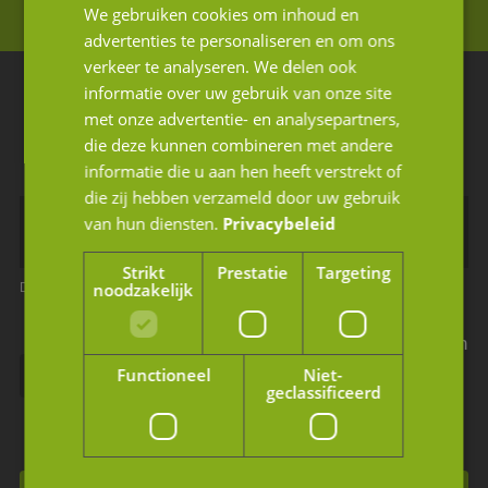
We gebruiken cookies om inhoud en
advertenties te personaliseren en om ons
verkeer te analyseren. We delen ook
informatie over uw gebruik van onze site
Blijf op de hoogte van ons laatste nieuws
met onze advertentie- en analysepartners,
Schrijf u in voor de nieuwsbrief.
die deze kunnen combineren met andere
informatie die u aan hen heeft verstrekt of
die zij hebben verzameld door uw gebruik
van hun diensten.
Privacybeleid
Strikt
Prestatie
Targeting
noodzakelijk
Dit is een verplicht veld
Dit is een verplicht veld
Ik geef JM Corporate Finance toestemming mijn
Functioneel
Niet-
gegevens te gebruiken volgens de privacy
geclassificeerd
voorwaarden.