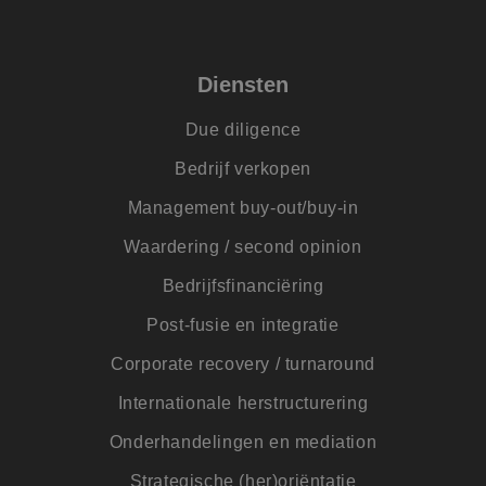
geldi
te k
over 
van h
Diensten
CookieScriptConsent
4 weken 2
Deze 
CookieScript
dagen
wordt
www.jmpartners.nl
door 
Due diligence
Scrip
om d
cook
Bedrijf verkopen
van b
onth
Management buy-out/buy-in
cook
van C
Scrip
Waardering / second opinion
nood
corre
Bedrijfsfinanciëring
PHPSESSID
Sessie
Cook
PHP.net
gege
www.jmpartners.nl
Post-fusie en integratie
appli
basis
Corporate recovery / turnaround
taal. 
ident
alge
Internationale herstructurering
doele
wordt
Onderhandelingen en mediation
om va
van
gebru
Strategische (her)oriëntatie