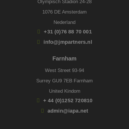
Olympisch Stadion 24-28
slaan
gebru
cooki
1076 DE Amsterdam
essen
doel
Nederland
FPGSID
29 minuten
Deze 
Google
+31 (0)76 88 70 001
59 seconden
wordt
.jmpartners.nl
om d
sessi
info@jmpartners.nl
de ge
bewar
pagi
Farnham
_GRECAPTCHA
5 maanden 4
Goog
Google LLC
weken
reCA
www.google.com
plaat
West Street 93-94
Google Privacy Policy
noodz
cooki
(_GR
Surrey GU9 7EB Farnham
wann
wordt
United Kindom
met h
de ri
+ 44 (0)1252 720810
__cf_bm
29 minuten
Deze 
Cloudflare Inc.
54 seconden
wordt
.linkedin.com
admin@iapa.net
om o
te ma
mens
Dit i
de we