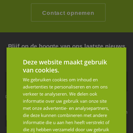
Contact opnemen
Blijf op de hoogte van ons laatste nieuws
Schrijf u in voor de nieuwsbrief.
Deze website maakt gebruik
van cookies.
We gebruiken cookies om inhoud en
advertenties te personaliseren en om ons
verkeer te analyseren. We delen ook
Dit is een verplicht veld
Dit is een verplicht veld
informatie over uw gebruik van onze site
met onze advertentie- en analysepartners,
Ik geef JM Corporate Finance toestemming mijn
die deze kunnen combineren met andere
gegevens te gebruiken volgens de privacy
informatie die u aan hen heeft verstrekt of
die zij hebben verzameld door uw gebruik
voorwaarden.