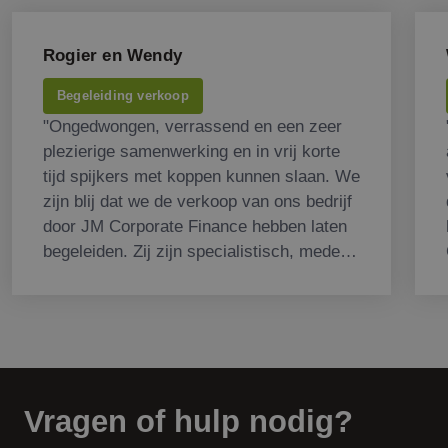
Rogier en Wendy
Begeleiding verkoop
"Ongedwongen, verrassend en een zeer
plezierige samenwerking en in vrij korte
tijd spijkers met koppen kunnen slaan. We
zijn blij dat we de verkoop van ons bedrijf
door JM Corporate Finance hebben laten
begeleiden. Zij zijn specialistisch, mede
door zich toe te spitsen op onze markt,
waardoor we hele fijne gesprekken
hebben gehad met aspirant kopers. Veel
gelachen en toch een zakelijk succes!"
Vragen of hulp nodig?