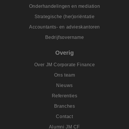
cook
van C
Onderhandelingen en mediation
Scrip
nood
Strategische (her)oriëntatie
corre
PHPSESSID
Sessie
Cook
PHP.net
Accountants- en advieskantoren
gege
www.jmpartners.nl
appli
Bedrijfsovername
basis
taal. 
ident
alge
Overig
doele
wordt
om va
Over JM Corporate Finance
van
gebru
te o
Ons team
Het i
gesp
Nieuws
wille
gege
numm
Referenties
wordt
kan s
Branches
voor 
een 
voorb
Contact
beho
een i
statu
Alumni JM CF