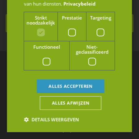
van hun diensten.
Privacybeleid
Strikt
Prestatie
Targeting
noodzakelijk
Inschrijven voor de nieuwsbrief
Functioneel
Niet-
geclassificeerd
Breda
Rithmeesterpark 50-B1
ALLES ACCEPTEREN
4838 GZ Breda
ALLES AFWIJZEN
Nederland
+31 (0)76 88 70 001
DETAILS WEERGEVEN
info@jmpartners.nl