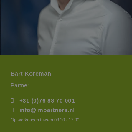
Bart Koreman
Partner
+31 (0)76 88 70 001
info@jmpartners.nl
Op werkdagen tussen 08.30 - 17.00