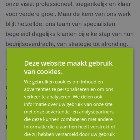
onze visie: professioneel, toegankelijk en klaar
voor verdere groei.
Maar de kern van ons werk
blijft hetzelfde: o
ns team van specialisten
begeleidt
dagelijks klanten bij elke stap van hun
bedrijfsoverdracht, van strategie tot afronding.
Deze website maakt gebruik
van cookies.
Trots
We gebruiken cookies om inhoud en
Onze
reis
via
verschillende panden
advertenties te personaliseren en om ons
verkeer te analyseren. We delen ook
weerspiegelt de evolutie van JM Corporate
informatie over uw gebruik van onze site
Finance. We zijn trots op waar we nu staan en
met onze advertentie- en analysepartners,
kijken uit naar de toekomst
van de wervelende
die deze kunnen combineren met andere
informatie die u aan hen heeft verstrekt of
M&A markt.
die zij hebben verzameld door uw gebruik