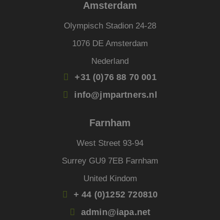
_GRECAPTCHA
5 maanden 4
Goog
Amsterdam
Google LLC
weken
reCA
www.google.com
plaat
Google Privacy Policy
noodz
Olympisch Stadion 24-28
cooki
(_GR
1076 DE Amsterdam
wann
wordt
met h
Nederland
de ri
+31 (0)76 88 70 001
__cf_bm
29 minuten
Deze 
Cloudflare Inc.
54 seconden
wordt
.linkedin.com
om o
info@jmpartners.nl
te ma
mens
Dit i
de we
Farnham
geldi
te k
over 
West Street 93-94
van h
Surrey GU9 7EB Farnham
CookieScriptConsent
4 weken 2
Deze 
CookieScript
dagen
wordt
www.jmpartners.nl
door 
United Kindom
Scrip
om d
+ 44 (0)1252 720810
cook
van b
onth
admin@iapa.net
cook