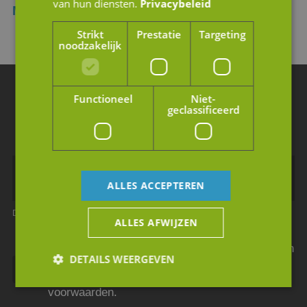
van hun diensten.
Privacybeleid
Meer lezen?
Strikt
Prestatie
Targeting
noodzakelijk
Blijf op de hoogte van ons laatste nieuws
Functioneel
Niet-
geclassificeerd
Schrijf u in voor de nieuwsbrief.
ALLES ACCEPTEREN
Dit is een verplicht veld
Dit is een verplicht veld
ALLES AFWIJZEN
Ik geef JM Corporate Finance toestemming mijn
DETAILS WEERGEVEN
gegevens te gebruiken volgens de privacy
voorwaarden.