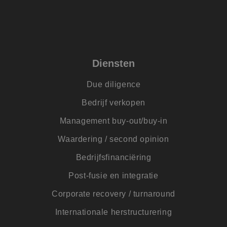
van C
Scrip
nood
corre
PHPSESSID
Sessie
Cook
PHP.net
gege
www.jmpartners.nl
appli
Diensten
basis
taal. 
ident
alge
Due diligence
doele
wordt
Bedrijf verkopen
om va
van
gebru
Management buy-out/buy-in
te o
Het i
Waardering / second opinion
gesp
wille
gege
Bedrijfsfinanciëring
numm
wordt
Post-fusie en integratie
kan s
voor 
een 
Corporate recovery / turnaround
voorb
beho
een i
Internationale herstructurering
statu
gebru