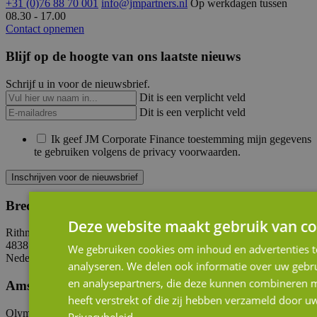
+31 (0)76 88 70 001
info@jmpartners.nl
Op werkdagen tussen
08.30 - 17.00
Contact opnemen
Blijf op de hoogte van ons laatste nieuws
Schrijf u in voor de nieuwsbrief.
Dit is een verplicht veld
Dit is een verplicht veld
Ik geef JM Corporate Finance toestemming mijn gegevens
te gebruiken volgens de privacy voorwaarden.
Inschrijven voor de nieuwsbrief
Breda
Deze website maakt gebruik van co
Rithmeesterpark 50-B1
4838 GZ Breda
We gebruiken cookies om inhoud en advertenties t
Nederland
+31 (0)76 88 70 001
info@jmpartners.nl
analyseren. We delen ook informatie over uw gebru
en analysepartners, die deze kunnen combineren m
Amsterdam
heeft verstrekt of die zij hebben verzameld door u
Olympisch Stadion 24-28
Privacybeleid