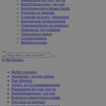
Bedrijfsfinanciering / pre-exit
Bedrijfsopvolging binnen familie
Post-fusie en integratie
Corporate recovery / turnaround
Internationale herstructurering
Onderhandelingen en mediation
Strategische (her)oriëntatie
Verkoopklaar maken
Groeibegeleiding
Bedrijfsovername
Bedrijf verkopen
Waardering / second opinion
Due diligence
Advies- en Accountantskantoren
Management buy-out / buy-in
Bedrijfsfinanciering / pre-exit
Bedrijfsopvolging binnen familie
Post-fusie en integratie