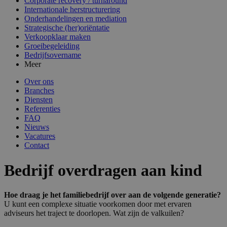
Corporate recovery / turnaround
Internationale herstructurering
Onderhandelingen en mediation
Strategische (her)oriëntatie
Verkoopklaar maken
Groeibegeleiding
Bedrijfsovername
Meer
Over ons
Branches
Diensten
Referenties
FAQ
Nieuws
Vacatures
Contact
Bedrijf overdragen aan kind
Hoe draag je het familiebedrijf over aan de volgende generatie?
U kunt een complexe situatie voorkomen door met ervaren
adviseurs het traject te doorlopen. Wat zijn de valkuilen?