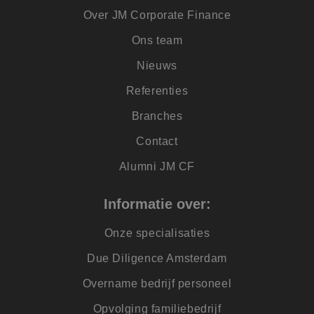
gege
www.jmpartners.nl
appli
Over JM Corporate Finance
basis
taal. 
ident
Ons team
alge
doele
Nieuws
wordt
om va
van
Referenties
gebru
te o
Branches
Het i
gesp
wille
Contact
gege
numm
Alumni JM CF
wordt
kan s
voor 
een 
Informatie over:
voorb
beho
een i
Onze specialisaties
statu
gebru
pagin
Due Diligence Amsterdam
Overname bedrijf personeel
Opvolging familiebedrijf