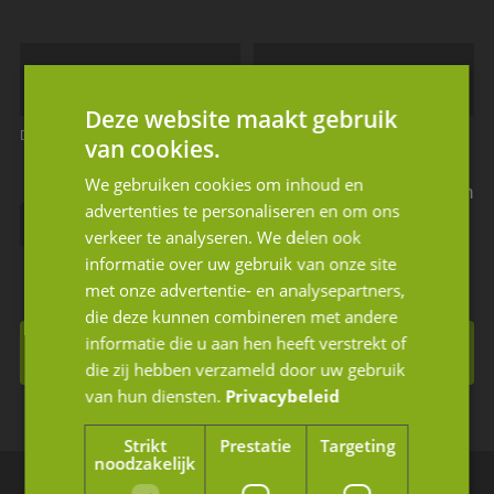
Deze website maakt gebruik
Dit is een verplicht veld
Dit is een verplicht veld
van cookies.
We gebruiken cookies om inhoud en
Ik geef JM Corporate Finance toestemming mijn
advertenties te personaliseren en om ons
gegevens te gebruiken volgens de privacy
verkeer te analyseren. We delen ook
informatie over uw gebruik van onze site
voorwaarden.
met onze advertentie- en analysepartners,
die deze kunnen combineren met andere
informatie die u aan hen heeft verstrekt of
Inschrijven voor de nieuwsbrief
die zij hebben verzameld door uw gebruik
van hun diensten.
Privacybeleid
Strikt
Prestatie
Targeting
noodzakelijk