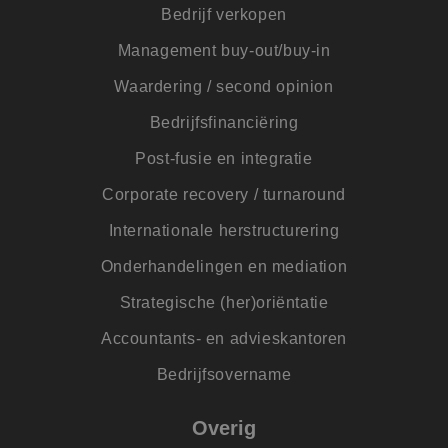
wordt
Bedrijf verkopen
met h
de ri
Management buy-out/buy-in
__cf_bm
29 minuten
Deze 
Cloudflare Inc.
54 seconden
wordt
.linkedin.com
Waardering / second opinion
om o
te ma
Bedrijfsfinanciëring
mens
Dit i
de we
Post-fusie en integratie
geldi
te k
Corporate recovery / turnaround
over 
van h
Internationale herstructurering
CookieScriptConsent
4 weken 2
Deze 
CookieScript
dagen
wordt
www.jmpartners.nl
door 
Onderhandelingen en mediation
Scrip
om d
Strategische (her)oriëntatie
cook
van b
onth
Accountants- en advieskantoren
cook
van C
Bedrijfsovername
Scrip
nood
corre
Overig
PHPSESSID
Sessie
Cook
PHP.net