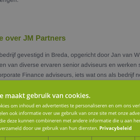
e over JM Partners
bedrijf gevestigd in Breda, opgericht door Jan van W
en van diverse ervaren senior adviseurs en werken
orate Finance adviseurs, iets wat ons als bedrijf n
ie van expertise en ervaring op het gebied van acc
e maakt gebruik van cookies.
 en specialistische bedrijfseconomische onderwerpe
ezen geeft! Inmiddels zijn we in de provincie Noord
kies om inhoud en advertenties te personaliseren en om ons ver
len ook informatie over uw gebruik van onze site met onze adver
jke kantoor op dit specialistische terrein.
 die deze kunnen combineren met andere informatie die u aan hen
n verzameld door uw gebruik van hun diensten.
Privacybeleid