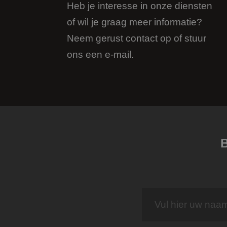
.link
Heb je interesse in onze diensten
_ga_backup
FPLC
.jmpartner
MR
Micro
of wil je graag meer informatie?
_fbp_backup
Corpo
.c.bi
_ga_4V71354ZNX
Neem gerust contact op of stuur
_fbp
Meta
ons een e-mail.
Inc.
.jmpar
MUID
Micro
Corpo
.bing
_uetsid
Micro
Corpo
.jmpar
B
_clck
.jmpar
SRM_B
Micro
Corpo
.c.bi
lidc
Micro
Corpo
.link