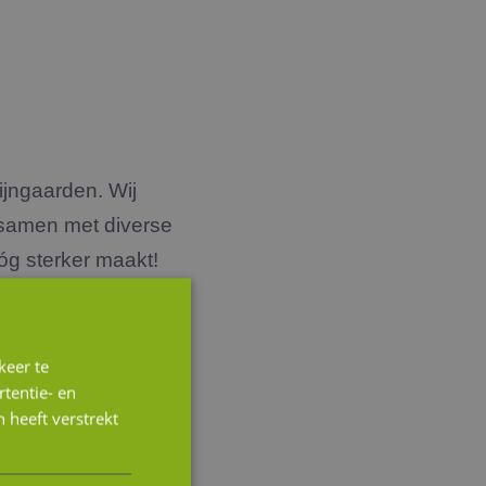
ijngaarden. Wij
 samen met diverse
óg sterker maakt!
ountancy,
n zorgt ervoor dat
-Brabant het
keer te
tentie- en
 heeft verstrekt