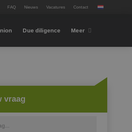
FAQ
Nieuws
Vacatures
Contact
inion
Due diligence
Meer
w vraag