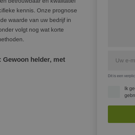
en betrouwbaar en kwalitatief
ecifieke kennis. Onze prognose
 de waarde van uw bedrijf in
nder volgt nog wat korte
 methoden.
: Gewoon helder, met
Dit is een verpli
Ik g
gebr