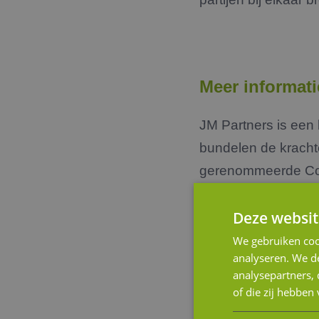
Meer informati
JM Partners is een 
bundelen de kracht
gerenommeerde Corp
De unieke combinat
Deze websit
belastingadvisering
JM Partners topadvi
We gebruiken coo
analyseren. We de
grootste onafhankeli
analysepartners,
of die zij hebbe