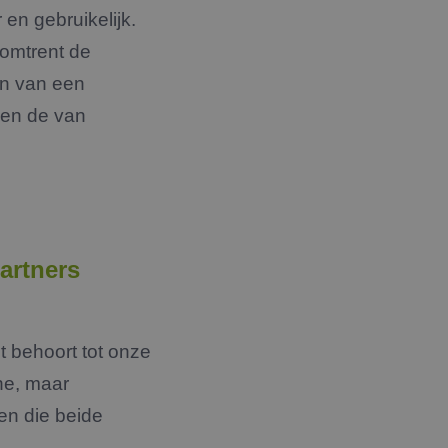
en gebruikelijk.
 omtrent de
en van een
 en de van
artners
t behoort tot onze
he, maar
en die beide