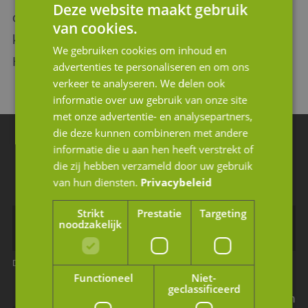
Deze website maakt gebruik
om resterende vragen in een vrijblijvend
van cookies.
kennismakingsgesprek met u te bespreken.
We gebruiken cookies om inhoud en
Hiervoor kunt u contact met ons opnemen.
advertenties te personaliseren en om ons
verkeer te analyseren. We delen ook
informatie over uw gebruik van onze site
met onze advertentie- en analysepartners,
die deze kunnen combineren met andere
Blijf op de hoogte van ons laatste nieuws
informatie die u aan hen heeft verstrekt of
die zij hebben verzameld door uw gebruik
Schrijf u in voor de nieuwsbrief.
van hun diensten.
Privacybeleid
Strikt
Prestatie
Targeting
noodzakelijk
Dit is een verplicht veld
Dit is een verplicht veld
Functioneel
Niet-
geclassificeerd
Ik geef JM Corporate Finance toestemming mijn