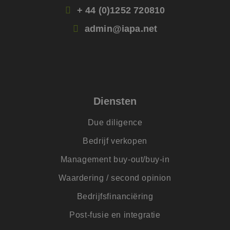
om o
te ma
+ 44 (0)1252 720810
mens
Dit i
admin@iapa.net
de we
geldi
te k
over 
van h
CookieScriptConsent
4 weken 2
Deze 
CookieScript
dagen
wordt
www.jmpartners.nl
door 
Scrip
Diensten
om d
cook
van b
Due diligence
onth
cook
van C
Bedrijf verkopen
Scrip
nood
Management buy-out/buy-in
corre
PHPSESSID
Sessie
Cook
PHP.net
Waardering / second opinion
gege
www.jmpartners.nl
appli
Bedrijfsfinanciëring
basis
taal. 
ident
Post-fusie en integratie
alge
doele