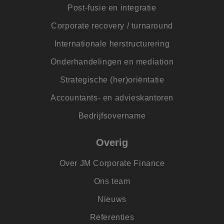
analyses te meten.
Post-fusie en integratie
MUID
1 jaar
Deze cookie wordt
Microsoft
veel gebruikt door
Corporation
Corporate recovery / turnaround
mijn Microsoft als
.clarity.ms
een unieke
Internationale herstructurering
gebruikers-ID. Het
kan worden ingest
door ingesloten
Onderhandelingen en mediation
microsoft-scripts.
Algemeen wordt
Strategische (her)oriëntatie
aangenomen dat h
synchroniseert tus
veel verschillende
Accountants- en advieskantoren
Microsoft-domeine
waardoor gebruike
kunnen worden
Bedrijfsovername
gevolgd.
Overig
Over JM Corporate Finance
Ons team
Nieuws
Referenties