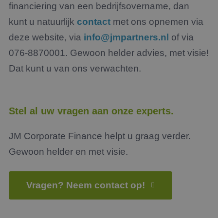
financiering van een bedrijfsovername, dan
54 seconden
wordt
.linkedin.com
om o
te ma
kunt u natuurlijk
contact
met ons opnemen via
mens
Dit i
deze website, via
info@jmpartners.nl
of via
de we
geldi
076-8870001. Gewoon helder advies, met visie!
te k
over 
van h
Dat kunt u van ons verwachten.
CookieScriptConsent
4 weken 2
Deze 
CookieScript
dagen
wordt
www.jmpartners.nl
door 
Scrip
om d
Stel al uw vragen aan onze experts.
cook
van b
onth
JM Corporate Finance helpt u graag verder.
cook
van C
Scrip
Gewoon helder en met visie.
nood
corre
PHPSESSID
Sessie
Cook
PHP.net
gege
Vragen? Neem contact op!
www.jmpartners.nl
appli
basis
taal. 
ident
alge