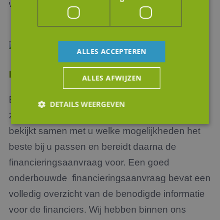
wordt veelal gekozen voor een reguliere lening.
ALLES ACCEPTEREN
Begeleiding financiering
ALLES AFWIJZEN
Elke vorm (of combinatie) van financiering heeft
DETAILS WEERGEVEN
zijn voor- en nadelen. JM Corporate Finance
bekijkt samen met u welke mogelijkheden het
Strikt noodzakelijk
Prestatie
Targeting
beste bij u passen en bereidt daarna de
Functioneel
Niet-geclassificeerd
financieringsaanvraag voor. Een goed
Strikt noodzakelijke cookies maken de
onderbouwde financieringsaanvraag bevat een
kernfunctionaliteiten van de website mogelijk, zoals
gebruikersaanmelding en accountbeheer. De
volledig overzicht van de benodigde informatie
website kan niet goed worden gebruikt zonder de
strikt noodzakelijke cookies.
voor de financiers. Wij hebben binnen ons