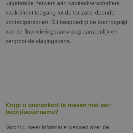
Aanbieder
/
uitgebreide netwerk aan kapitaalverschaffers
Naam
Vervaldatum
Omsc
Domein
vaak direct toegang tot de ter zake doende
li_gc
5 maanden 4
Wordt
LinkedIn
weken
om t
Corporation
contactpersonen. Dit bespoedigt de doorlooptijd
van g
.linkedin.com
slaan
van de financieringsaanvraag aanzienlijk en
gebru
cooki
essen
vergroot de slagingskans.
doel
FPGSID
29 minuten
Deze 
Google
59 seconden
wordt
.jmpartners.nl
om d
sessi
de ge
bewar
pagi
_GRECAPTCHA
5 maanden 4
Goog
Google LLC
weken
reCA
www.google.com
plaat
Google Privacy Policy
noodz
cooki
Krijgt u binnenkort te maken met een
(_GR
bedrijfsovername?
wann
wordt
met h
de ri
Mocht u meer informatie wensen over de
__cf_bm
29 minuten
Deze 
Cloudflare Inc.