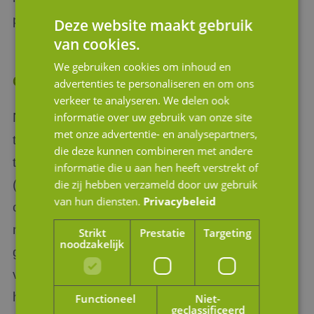
professionele adviseur in zee te gaan.
Deze website maakt gebruik
van cookies.
We gebruiken cookies om inhoud en
Crowdfunding
advertenties te personaliseren en om ons
verkeer te analyseren. We delen ook
Naast de bovenstaand genoemde, meer
informatie over uw gebruik van onze site
met onze advertentie- en analysepartners,
traditionele vormen van financiering, is het
die deze kunnen combineren met andere
tegenwoordig ook mogelijk om een overname
informatie die u aan hen heeft verstrekt of
(gedeeltelijk) te financieren middels
die zij hebben verzameld door uw gebruik
van hun diensten.
Privacybeleid
crowdfunding. Via diverse platformen is het
mogelijk om geld op te halen bij een grote
Strikt
Prestatie
Targeting
noodzakelijk
groep mensen (‘the crowd’). Dit kan middels
verschillende leningsvormen, afhankelijk van
het type bedrijf. Bij een overnamefinanciering
Functioneel
Niet-
geclassificeerd