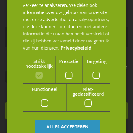
Blijf op de hoogte van ons laatste nieuws
verkeer te analyseren. We delen ook
Schrijf u in voor de nieuwsbrief.
informatie over uw gebruik van onze site
met onze advertentie- en analysepartners,
die deze kunnen combineren met andere
informatie die u aan hen heeft verstrekt of
die zij hebben verzameld door uw gebruik
van hun diensten.
Privacybeleid
Dit is een verplicht veld
Dit is een verplicht veld
Strikt
Prestatie
Targeting
noodzakelijk
Ik geef JM Corporate Finance toestemming mijn
gegevens te gebruiken volgens de privacy
voorwaarden.
Functioneel
Niet-
geclassificeerd
Inschrijven voor de nieuwsbrief
ALLES ACCEPTEREN