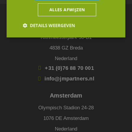
ALLES AFWIJZEN
Breda
DETAILS WEERGEVEN
Rithmeesterpark 50-B1
4838 GZ Breda
Strikt noodzakelijk
Prestatie
Targeting
Functioneel
Niet-geclassificeerd
Nederland
+31 (0)76 88 70 001
Strikt noodzakelijke cookies maken de
kernfunctionaliteiten van de website mogelijk, zoals
gebruikersaanmelding en accountbeheer. De
info@jmpartners.nl
website kan niet goed worden gebruikt zonder de
strikt noodzakelijke cookies.
Amsterdam
Aanbieder
/
Naam
Vervaldatum
Omsc
Domein
Olympisch Stadion 24-28
li_gc
5 maanden 4
Wordt
LinkedIn
weken
om t
Corporation
1076 DE Amsterdam
van g
.linkedin.com
slaan
gebru
Nederland
cooki