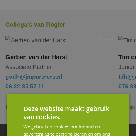
Collega's van Rogier
Gerben van der Harst
Tim d
Associate Partner
Junior
gvdh@jmpartners.nl
tdh@j
06 22 35 57 11
076 8
Bekijk profiel
Bekijk
Deze website maakt gebruik
van cookies.
We gebruiken cookies om inhoud en
advertenties te personaliseren en om ons