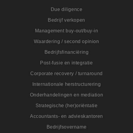
van h
Due diligence
CookieScriptConsent
4 weken 2
Deze 
CookieScript
dagen
wordt
www.jmpartners.nl
Bedrijf verkopen
door 
Scrip
om d
Management buy-out/buy-in
cook
van b
onth
Waardering / second opinion
cook
van C
Bedrijfsfinanciëring
Scrip
nood
corre
Post-fusie en integratie
PHPSESSID
Sessie
Cook
PHP.net
Corporate recovery / turnaround
gege
www.jmpartners.nl
appli
basis
Internationale herstructurering
taal. 
ident
Onderhandelingen en mediation
alge
doele
wordt
Strategische (her)oriëntatie
om va
van
Accountants- en advieskantoren
gebru
te o
Het i
Bedrijfsovername
gesp
wille