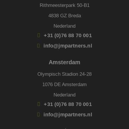
www.jmpartners.nl
door 
Rithmeesterpark 50-B1
Scrip
om d
4838 GZ Breda
cook
van b
onth
Nederland
cook
van C
+31 (0)76 88 70 001
Scrip
nood
corre
info@jmpartners.nl
PHPSESSID
Sessie
Cook
PHP.net
gege
www.jmpartners.nl
appli
Amsterdam
basis
taal. 
ident
Olympisch Stadion 24-28
alge
doele
1076 DE Amsterdam
wordt
om va
van
Nederland
gebru
te o
+31 (0)76 88 70 001
Het i
gesp
wille
info@jmpartners.nl
gege
numm
wordt