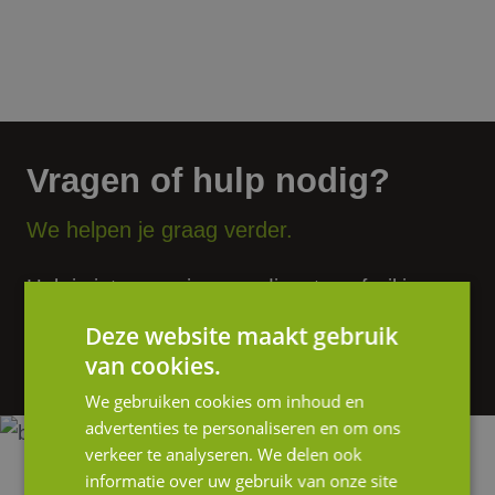
Vragen of hulp nodig?
We helpen je graag verder.
Heb je interesse in onze diensten of wil je
graag meer informatie? Neem gerust contact
Deze website maakt gebruik
op of stuur ons een e-mail.
van cookies.
We gebruiken cookies om inhoud en
advertenties te personaliseren en om ons
verkeer te analyseren. We delen ook
informatie over uw gebruik van onze site