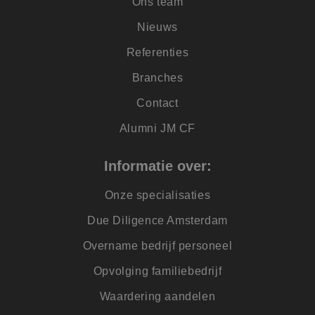
Ons team
advertenties moet
worden weergege
Nieuws
die relevant kunne
zijn voor de
eindgebruiker die 
Referenties
site doorneemt.
_clck
.jmpartners.nl
1 jaar 1
Deze cookie wordt
Branches
maand
gebruikt om
gebruikersinteracti
Contact
en betrokkenheid 
de website te volg
om de
Alumni JM CF
gebruikerservaring
websitefunctionalit
te verbeteren.
Informatie over:
SRM_B
1 jaar
Dit is een Microsof
Microsoft
MSN 1st party cook
Corporation
Onze specialisaties
die zorgt voor de
.c.bing.com
goede werking van
deze website.
Due Diligence Amsterdam
lidc
1 dag
Dit is een Microsof
Microsoft
Overname bedrijf personeel
MSN 1st party cook
Corporation
die zorgt voor de
.linkedin.com
goede werking van
Opvolging familiebedrijf
deze website.
IDE
1 jaar
Deze cookie wordt
Waardering aandelen
Google LLC
ingesteld door
.doubleclick.net
Doubleclick en voe