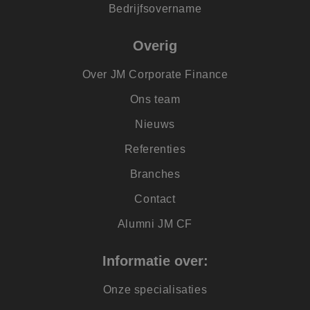
van 
Bedrijfsovername
Scri
noo
corr
Overig
PHPSESSID
Sessie
Coo
PHP.net
geg
www.jmpartners.nl
Over JM Corporate Finance
appl
basi
taal
Ons team
iden
alg
doel
Nieuws
word
om 
Referenties
van
gebr
te 
Branches
Het 
ges
Contact
will
geg
num
Alumni JM CF
word
kan 
voor
een
Informatie over:
voor
beh
een 
Onze specialisaties
stat
gebr