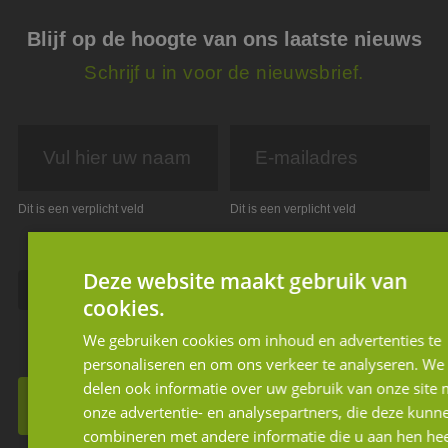
Blijf op de hoogte van ons laatste nieuws
Schrijf u in voor de nieuwsbrief.
Dit is een verplicht veld
Dit is een verplicht veld
Ik geef JM Corporate Finance toestemming mijn
Deze website maakt gebruik van
gegevens te gebruiken volgens de privacy
cookies.
voorwaarden.
We gebruiken cookies om inhoud en advertenties te
personaliseren en om ons verkeer te analyseren. We
delen ook informatie over uw gebruik van onze site 
Inschrijven voor de nieuwsbrief
onze advertentie- en analysepartners, die deze kunn
combineren met andere informatie die u aan hen hee