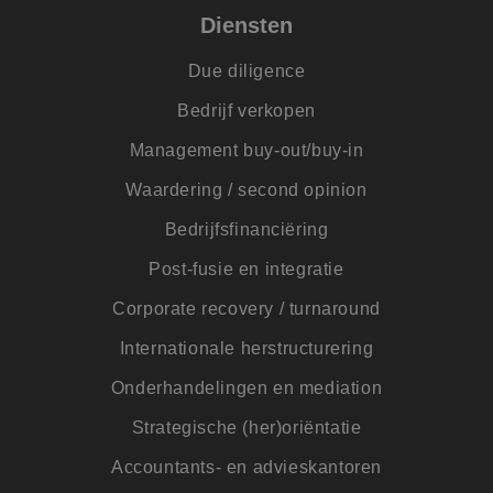
_GRECAPTCHA
5 maanden 4
Goo
Google LLC
Diensten
weken
reC
www.google.com
plaa
nood
cook
Due diligence
(_G
wan
Bedrijf verkopen
word
met
de r
Management buy-out/buy-in
__cf_bm
29 minuten
Deze
Cloudflare Inc.
Waardering / second opinion
54 seconden
word
.linkedin.com
om 
te m
Bedrijfsfinanciëring
men
Dit 
Post-fusie en integratie
de w
geld
te 
Corporate recovery / turnaround
over
van 
Internationale herstructurering
CookieScriptConsent
4 weken 2
Deze
CookieScript
dagen
word
www.jmpartners.nl
Onderhandelingen en mediation
door
Scri
om 
Strategische (her)oriëntatie
coo
van 
Accountants- en advieskantoren
ont
coo