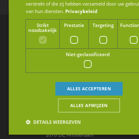
verstrekt of die zij hebben verzameld door uw gebru
van hun diensten.
Privacybeleid
Strikt
Prestatie
Targeting
Functio
noodzakelijk
Breda
Rithmeesterpark 50-B1
Niet-geclassificeerd
4838 GZ Breda
Nederland
+31 (0)76 88 70 001
ALLES ACCEPTEREN
info@jmpartners.nl
ALLES AFWIJZEN
Amsterdam
DETAILS WEERGEVEN
Olympisch Stadion 24-28
1076 DE Amsterdam