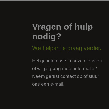
_GRECAPTCHA
__cf_bm
Vragen of hulp
CookieScriptConse
nodig?
We helpen je graag verder.
PHPSESSID
Heb je interesse in onze diensten
of wil je graag meer informatie?
Neem gerust contact op of stuur
ons een e-mail.
Naam
Aanbieder
Naam
Naam
_clck_backup
Domein
Aanbi
Naam
Dome
_clsk_backup
_ga
FPAU
.jmpartner
bcookie
Micro
fp_user_id
Corpo