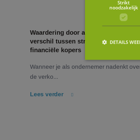
Strikt
noodzakelijk
Waardering door andere ogen: het
verschil tussen strategische en
DETAILS WE
financiële kopers
Wanneer je als ondernemer nadenkt ove
S
de verko...
Strikt noodzakelijke
accountbeheer. De we
Lees verder
Naam
li_gc
FPGSID