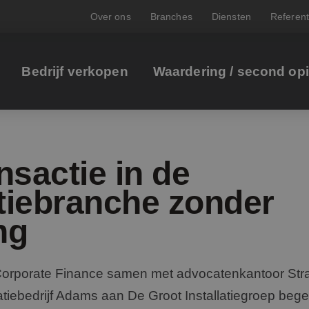
Over ons
Branches
Diensten
Referent
Bedrijf verkopen
Waardering / second op
nsactie in de
atiebranche zonder
ng
Corporate Finance samen met advocatenkantoor Str
atiebedrijf Adams aan De Groot Installatiegroep beg