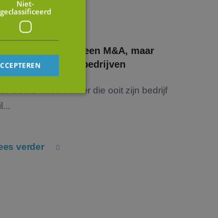
Niet-
geclassificeerd
I verandert niet alleen M&A, maar
ok de waarde van bedrijven
ACCEPTEREN
at iedere ondernemer die ooit zijn bedrijf
l...
rd
elding en
ees verder
op te slaan voor
e doeleinden
tus van de
en.