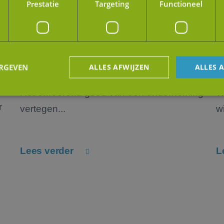
Prestatie
Targeting
Functioneel
Belang van (marktwaarde van)
A
onroerend goed in een M&A-transactie
o
ERGEVEN
ALLES AFWIJZEN
ALLES 
Het onroerend goed van een onderneming
W
r
vertegen...
wi
trikt noodzakelijk
Prestatie
Targeting
Functioneel
Niet-geclassificee
 cookies maken de kernfunctionaliteiten van de website mogelijk, zoals gebruikersaanm
bsite kan niet goed worden gebruikt zonder de strikt noodzakelijke cookies.
Lees verder
L
Aanbieder
/
Vervaldatum
Omschrijving
Domein
5 maanden 4
Wordt gebruikt om toestemming van gasten 
LinkedIn
weken
het gebruik van cookies voor niet-essentiël
Corporation
.linkedin.com
29 minuten
Deze cookie wordt gebruikt om de sessiesta
Google
59 seconden
gebruiker te bewaren tijdens paginabezoek
.jmpartners.nl