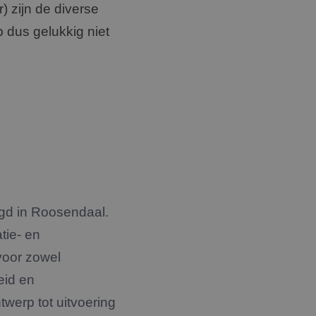
) zijn de diverse
p dus gelukkig niet
tigd in Roosendaal.
tie- en
voor zowel
eid en
twerp tot uitvoering