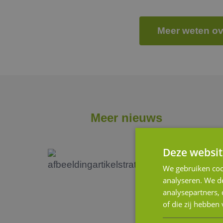
Meer weten ov
Meer nieuws
Deze websit
We gebruiken coo
analyseren. We de
analysepartners,
of die zij hebbe