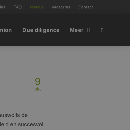
ies
FAQ
Nieuws
Vacatures
Contact
inion
Due diligence
Meer
9
okt
auswolfs de
eleid en succesvol