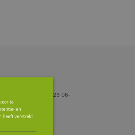
keer te
tentie- en
 heeft verstrekt