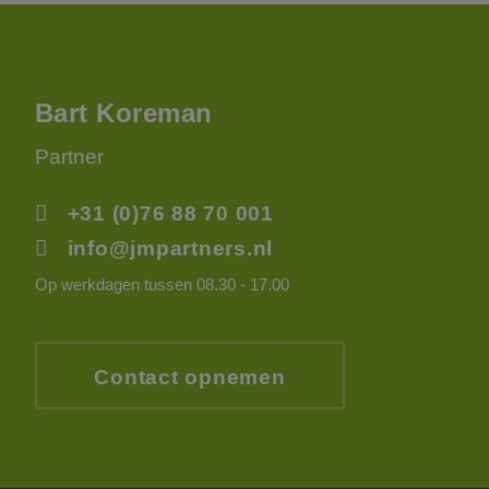
e cookie
oerd met het oog
d te maken tussen
ite, om geldige
Bart Koreman
k van hun website.
Script.com-service
Partner
 onthouden. De
odzakelijk om
+31 (0)76 88 70 001
is van de PHP-taal.
einden die wordt
info@jmpartners.nl
ies te onderhouden.
gegenereerd nummer,
oor de site, maar
Op werkdagen tussen 08.30 - 17.00
n ingelogde status
Contact opnemen
ijving
op te nemen over
nalytics - wat een
d van de webpagina
e analyseservice van
 van de inhoud van
andere informatie
kers te
mer toe te wijzen