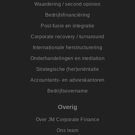
taal. 
Waardering / second opinion
ident
alge
doele
Bedrijfsfinanciëring
wordt
om va
Post-fusie en integratie
van
gebru
te o
Corporate recovery / turnaround
Het i
gesp
Internationale herstructurering
wille
gege
numm
Onderhandelingen en mediation
wordt
kan s
Strategische (her)oriëntatie
voor 
een 
voorb
Accountants- en advieskantoren
beho
een i
statu
Bedrijfsovername
gebru
pagin
Overig
Over JM Corporate Finance
Aanbieder
Aanbieder
/
/
Naam
Naam
Vervaldatum
Vervaldatum
Omschrijving
Omschrijving
Ons team
Domein
Domein
Aanbieder
/
Naam
Vervaldatum
Omschrijving