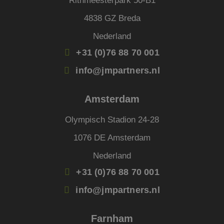
Rithmeesterpark 50-B1
strikt noodzakelijke cookies.
4838 GZ Breda
Aanbieder
/
Naam
Vervaldatum
Omsc
Domein
Nederland
li_gc
5 maanden 4
Wordt
LinkedIn
weken
om t
Corporation
+31 (0)76 88 70 001
van g
.linkedin.com
slaan
info@jmpartners.nl
gebru
cooki
essen
doel
Amsterdam
FPGSID
29 minuten
Deze 
Google
59 seconden
wordt
.jmpartners.nl
Olympisch Stadion 24-28
om d
sessi
de ge
1076 DE Amsterdam
bewar
pagi
Nederland
_GRECAPTCHA
5 maanden 4
Goog
Google LLC
weken
reCA
www.google.com
+31 (0)76 88 70 001
plaat
Google Privacy Policy
noodz
info@jmpartners.nl
cooki
(_GR
wann
wordt
Farnham
met h