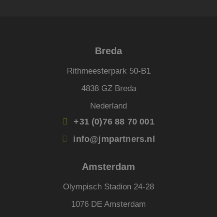
over 
van h
CookieScriptConsent
4 weken 2
Deze 
CookieScript
dagen
wordt
www.jmpartners.nl
door 
Scrip
Breda
om d
cook
van b
Rithmeesterpark 50-B1
onth
cook
van C
4838 GZ Breda
Scrip
nood
Nederland
corre
PHPSESSID
Sessie
Cook
PHP.net
+31 (0)76 88 70 001
gege
www.jmpartners.nl
appli
info@jmpartners.nl
basis
taal. 
ident
alge
Amsterdam
doele
wordt
om va
Olympisch Stadion 24-28
van
gebru
te o
1076 DE Amsterdam
Het i
gesp