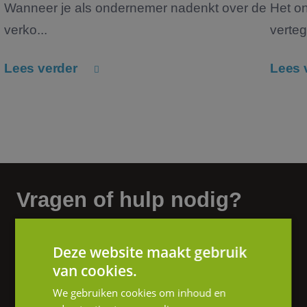
Wanneer je als ondernemer nadenkt over de
Het o
verko...
verteg
Lees verder
Lees 
Vragen of hulp nodig?
We helpen je graag verder.
Deze website maakt gebruik
Heb je interesse in onze diensten of wil je
van cookies.
graag meer informatie? Neem gerust contact
We gebruiken cookies om inhoud en