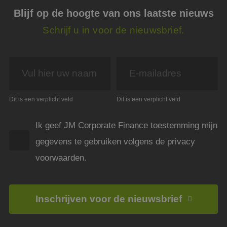
cooki
essen
Blijf op de hoogte van ons laatste nieuws
doel
Schrijf u in voor de nieuwsbrief.
FPGSID
29 minuten
Deze 
Google
59 seconden
wordt
.jmpartners.nl
om d
sessi
de ge
bewar
pagi
_GRECAPTCHA
5 maanden 4
Goog
Google LLC
weken
reCA
www.google.com
Dit is een verplicht veld
Dit is een verplicht veld
plaat
Google Privacy Policy
noodz
cooki
(_GR
Ik geef JM Corporate Finance toestemming mijn
wann
wordt
gegevens te gebruiken volgens de privacy
met h
de ri
voorwaarden.
__cf_bm
29 minuten
Deze 
Cloudflare Inc.
54 seconden
wordt
.linkedin.com
om o
te ma
mens
Inschrijven voor de nieuwsbrief
Dit i
de we
geldi
te k