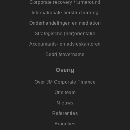
Corporate recovery / turnaround
maand
gebruikt om het
.jmpartners.nl
gedrag en de
voorkeuren van de
Internationale herstructurering
gebruiker bij te
houden en zo een
Onderhandelingen en mediation
meer
gepersonaliseerde
ervaring te bieden.
Strategische (her)oriëntatie
MR
1 week
Dit is een Microsof
Microsoft
Accountants- en advieskantoren
MSN 1st party cook
Corporation
die we gebruiken 
.c.clarity.ms
het gebruik van de
Bedrijfsovername
website voor inter
analyses te meten.
MUID
1 jaar
Deze cookie wordt
Microsoft
Overig
veel gebruikt door
Corporation
mijn Microsoft als
.clarity.ms
een unieke
Over JM Corporate Finance
gebruikers-ID. Het
kan worden ingest
Ons team
door ingesloten
microsoft-scripts.
Algemeen wordt
Nieuws
aangenomen dat h
synchroniseert tus
Referenties
veel verschillende
Microsoft-domeine
waardoor gebruike
Branches
kunnen worden
gevolgd.