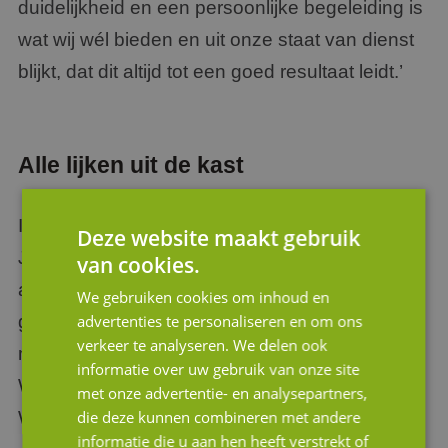
duidelijkheid en een persoonlijke begeleiding is
wat wij wél bieden en uit onze staat van dienst
blijkt, dat dit altijd tot een goed resultaat leidt.’
Alle lijken uit de kast
In de talloze overnames die de specialisten van
Deze website maakt gebruik
JM Corporate Finance hebben begeleid, zijn er
van cookies.
al heel wat spreekwoordelijke lijken uit de kast
We gebruiken cookies om inhoud en
gekomen. Op fiscaal, arbeidsrechtelijk of
advertenties te personaliseren en om ons
verkeer te analyseren. We delen ook
milieugebied bijvoorbeeld. Jan van
informatie over uw gebruik van onze site
Wijngaarden: ‘Daar heb je ervaring voor nodig.
met onze advertentie- en analysepartners,
Wij werken oplossingsgericht.
die deze kunnen combineren met andere
informatie die u aan hen heeft verstrekt of