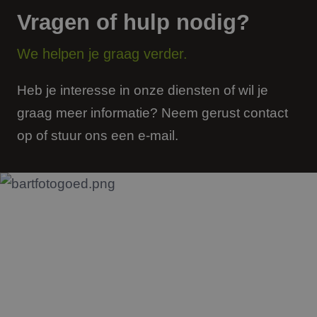
van b
onth
Vragen of hulp nodig?
cook
van C
Scrip
We helpen je graag verder.
nood
corre
PHPSESSID
Sessie
Cook
PHP.net
Heb je interesse in onze diensten of wil je
gege
www.jmpartners.nl
appli
graag meer informatie? Neem gerust contact
basis
taal. 
ident
op of stuur ons een e-mail.
alge
doele
wordt
om va
van
gebru
te o
Het i
gesp
wille
gege
numm
wordt
kan s
voor 
een 
voorb
beho