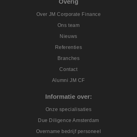
Overig
MR
1 week
Dit is een Microsof
Microsoft
MSN 1st party cook
Corporation
Over JM Corporate Finance
die we gebruiken 
.c.clarity.ms
het gebruik van de
website voor inter
Ons team
analyses te meten.
Nieuws
MUID
1 jaar
Deze cookie wordt
Microsoft
veel gebruikt door
Corporation
mijn Microsoft als
.clarity.ms
Referenties
een unieke
gebruikers-ID. Het
kan worden ingest
Branches
door ingesloten
microsoft-scripts.
Contact
Algemeen wordt
aangenomen dat h
synchroniseert tus
Alumni JM CF
veel verschillende
Microsoft-domeine
waardoor gebruike
Informatie over:
kunnen worden
gevolgd.
Onze specialisaties
Due Diligence Amsterdam
Overname bedrijf personeel