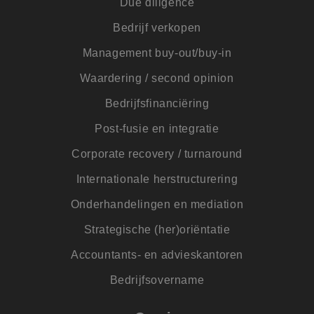
Due diligence
_lfa
1 jaar
Leadfeeder-cookie
Liidio Oy
verzamelt de
.jmpartners.nl
Bedrijf verkopen
gedragsgegevens v
alle
websitebezoekers. 
Management buy-out/buy-in
bevat; bekeken
pagina's,
Waardering / second opinion
bezoekersbron en t
doorgebracht op d
site
Bedrijfsfinanciëring
_uetvid
1 jaar
Dit is een cookie d
Microsoft
Post-fusie en integratie
wordt gebruikt do
Corporation
Microsoft Bing Ads
.jmpartners.nl
is een trackingcook
Corporate recovery / turnaround
Het stelt ons in sta
om in contact te
Internationale herstructurering
komen met een
gebruiker die eerd
onze website heeft
Onderhandelingen en mediation
bezocht.
FPID
1 jaar 1
Deze cookie wordt
Strategische (her)oriëntatie
Google
maand
gebruikt om het
.jmpartners.nl
gedrag en de
Accountants- en advieskantoren
voorkeuren van de
gebruiker bij te
houden en zo een
Bedrijfsovername
meer
gepersonaliseerde
ervaring te bieden.