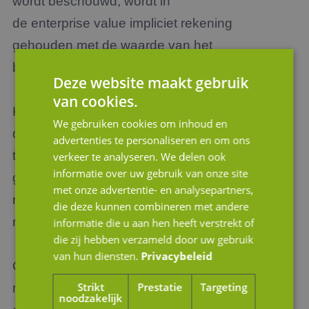
wordt beschouwd
,
wordt in
de enterprise value impliciet rekening
gehouden met de waarde van het
bedrijfsgebonden onroerend goed.
Deze website maakt gebruik
van cookies.
Kortom het is altijd van belang om tijdens
We gebruiken cookies om inhoud en
de voorbereiding op een verkoop tijdig
advertenties te personaliseren en om ons
te evalueren of een taxatie van onroerend
verkeer te analyseren. We delen ook
informatie over uw gebruik van onze site
goed
voor zowel de marktconforme huur als de
met onze advertentie- en analysepartners,
marktwaarde van het pand
wel of niet
die deze kunnen combineren met andere
noodzakelijk is.
informatie die u aan hen heeft verstrekt of
die zij hebben verzameld door uw gebruik
van hun diensten.
Privacybeleid
Concluderend zorgt een zorgvuldige
Strikt
Prestatie
Targeting
marktwaardebepaling ervoor dat de
noodzakelijk