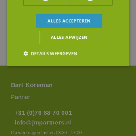
ALLES ACCEPTEREN
ALLES AFWIJZEN
DETAILS WEERGEVEN
Strikt noodzakelijk
Prestatie
Targeting
Bart Koreman
Functioneel
Niet-geclassificeerd
Partner
Strikt noodzakelijke cookies maken de
kernfunctionaliteiten van de website mogelijk, zoals
gebruikersaanmelding en accountbeheer. De
+31 (0)76 88 70 001
website kan niet goed worden gebruikt zonder de
strikt noodzakelijke cookies.
info@jmpartners.nl
Aanbieder
/
Naam
Vervaldatum
Omsc
Domein
Op werkdagen tussen 08.30 - 17.00