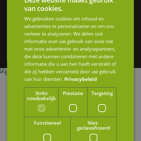
Vragen of hulp nodig?
Deze website maakt gebruik
van cookies.
We helpen je graag verder.
We gebruiken cookies om inhoud en
advertenties te personaliseren en om ons
Heb je interesse in onze diensten of wil je
verkeer te analyseren. We delen ook
graag meer informatie? Neem gerust contact
informatie over uw gebruik van onze site
met onze advertentie- en analysepartners,
op of stuur ons een e-mail.
die deze kunnen combineren met andere
informatie die u aan hen heeft verstrekt of
die zij hebben verzameld door uw gebruik
van hun diensten.
Privacybeleid
Strikt
Prestatie
Targeting
noodzakelijk
Functioneel
Niet-
geclassificeerd