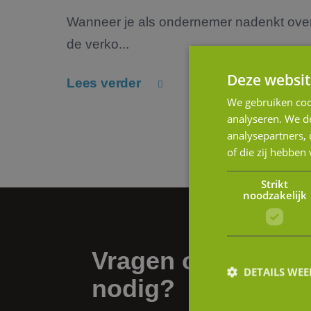
Wanneer je als ondernemer nadenkt ove
de verko...
Deze websit
Lees verder
We gebruiken coo
analyseren. We de
analysepartners,
of die zij hebbe
Strikt
noodzakelijk
Vragen of hulp
DETAILS WE
nodig?