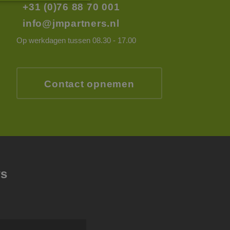
+31 (0)76 88 70 001
rd
info@jmpartners.nl
elding en
Op werkdagen tussen 08.30 - 17.00
Contact opnemen
op te slaan voor
e doeleinden
tus van de
en.
e cookie
oerd met het oog
d te maken tussen
ws
ite, om geldige
k van hun website.
Script.com-service
 onthouden. De
odzakelijk om