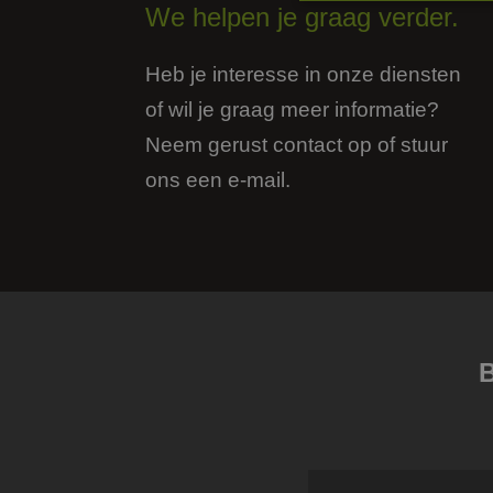
We helpen je graag verder.
S
Heb je interesse in onze diensten
Strikt noodzakelijke
accountbeheer. De we
of wil je graag meer informatie?
Neem gerust contact op of stuur
Naam
ons een e-mail.
li_gc
FPGSID
_GRECAPTCHA
__cf_bm
B
CookieScriptConse