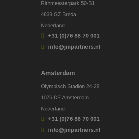
Rithmeesterpark 50-B1
_uetsid
Micro
4838 GZ Breda
Corpo
.jmpar
Nederland
_clck
.jmpar
+31 (0)76 88 70 001
info@jmpartners.nl
SRM_B
Micro
Corpo
.c.bi
lidc
Micro
Amsterdam
Corpo
.link
Olympisch Stadion 24-28
IDE
Googl
.doubl
1076 DE Amsterdam
ANONCHK
Micro
Nederland
Corpo
.c.cla
+31 (0)76 88 70 001
_clsk
Micro
.jmpar
info@jmpartners.nl