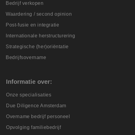
s kunnen worden
Bedrijf verkopen
ke advertenties
Waardering / second opinion
or de eindgebruiker
Post-fusie en integratie
 betrokkenheid op de
ctionaliteit te
Internationale herstructurering
Strategische (her)oriëntatie
 de goede werking
Bedrijfsovername
 de goede werking
Informatie over:
formatie uit over
ele advertenties die
ebsite bezocht.
Onze specialisaties
ker de website
iker mogelijk heeft
Due Diligence Amsterdam
Overname bedrijf personeel
ytics software. Het
iker op te slaan en
ruikerssessie voor
Opvolging familiebedrijf