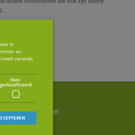
at iedere ondernemer die ooit zijn bedrijf
l...
ees verder
keer te
tentie- en
 heeft verstrekt
Niet-
geclassificeerd
Bart Koreman
ACCEPTEREN
Partner