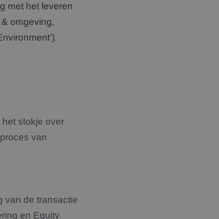
g met het leveren
u & omgeving,
Environment’).
 het stokje over
 proces van
g van de transactie
ring en Equity