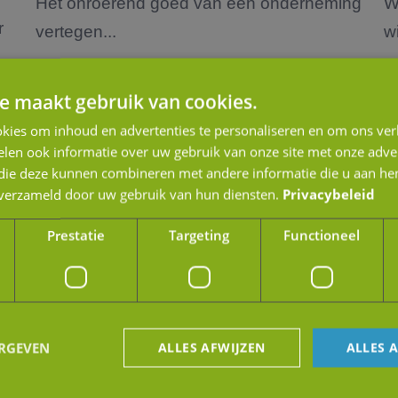
Het onroerend goed van een onderneming
W
r
vertegen...
wi
e maakt gebruik van cookies.
Lees verder
L
kies om inhoud en advertenties te personaliseren en om ons ver
len ook informatie over uw gebruik van onze site met onze adver
 die deze kunnen combineren met andere informatie die u aan hen
n verzameld door uw gebruik van hun diensten.
Privacybeleid
Prestatie
Targeting
Functioneel
ERGEVEN
ALLES AFWIJZEN
ALLES 