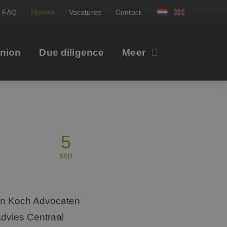
FAQ
Nieuws
Vacatures
Contact
inion
Due diligence
Meer
5
sep
van Koch Advocaten
dvies Centraal