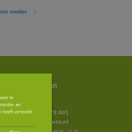
ees verder
Bart Koreman
Partner
keer te
tentie- en
 heeft verstrekt
+31 (0)76 88 70 001
info@jmpartners.nl
Op werkdagen tussen 08.30 - 17.00