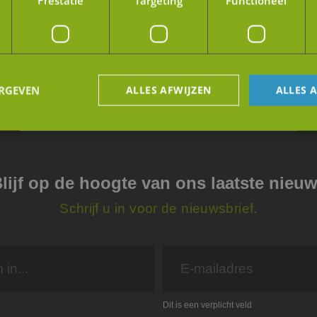
Prestatie
Targeting
Functioneel
ERGEVEN
ALLES AFWIJZEN
ALLES 
trikt noodzakelijk
Prestatie
Targeting
Functioneel
Niet-geclassificee
lijf op de hoogte van ons laatste nieu
 cookies maken de kernfunctionaliteiten van de website mogelijk, zoals gebruikersaanm
bsite kan niet goed worden gebruikt zonder de strikt noodzakelijke cookies.
Schrijf u in voor de nieuwsbrief.
Aanbieder
/
Vervaldatum
Omschrijving
Domein
5 maanden 4
Wordt gebruikt om toestemming van gasten 
LinkedIn
weken
het gebruik van cookies voor niet-essentiël
Corporation
.linkedin.com
29 minuten
Deze cookie wordt gebruikt om de sessiesta
Google
59 seconden
gebruiker te bewaren tijdens paginabezoek
.jmpartners.nl
Dit is een verplicht veld