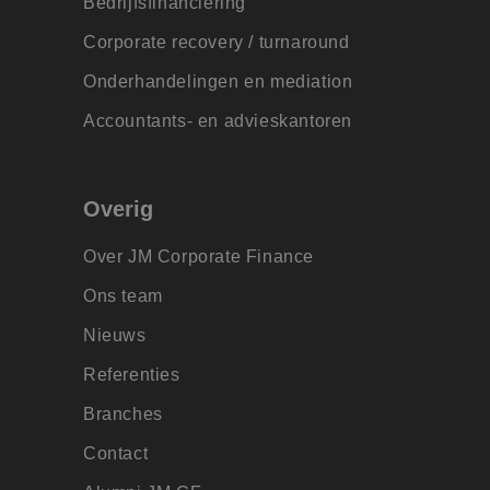
Bedrijfsfinanciëring
.jmpartners.nl
1 jaar 1 maand
als klant-ID. Het is opgenomen in elk paginaverzoek 
gebruikt om bezoekers-, sessie- en campagnegegeven
s.nl
20 uur
Deze cookie wordt gebruikt om de prestaties en functionaliteit
1 week
Dit is een Microsoft MSN 1st party cookie die we gebruik
soft
.jmpartners.nl
voor de analyserapporten van de site.
1 jaar 1 maand
website-gebruikers op te slaan en te volgen om hun surfervaring
Corporate recovery / turnaround
van de website voor interne analyses te meten.
ration
kan ook worden betrokken bij het verzamelen van analytics ge
ng.com
.jmpartners.nl
1 jaar 1
hoe gebruikers omgaan met de functies van de site.
Deze cookie wordt gebruikt door Google Analytics om
Onderhandelingen en mediation
maand
behouden.
2 maanden 4
Gebruikt door Facebook om een reeks advertentieproduct
 Platform
weken
realtime bieden van externe adverteerders
Accountants- en advieskantoren
tners.nl
1 jaar
Deze cookie wordt veel gebruikt door mijn Microsoft als 
soft
gebruikers-ID. Het kan worden ingesteld door ingesloten m
ration
Algemeen wordt aangenomen dat het synchroniseert tuss
.com
verschillende Microsoft-domeinen, waardoor gebruiker
Overig
gevolgd.
1 dag
Deze cookie wordt door Bing gebruikt om te bepalen wel
soft
Over JM Corporate Finance
moeten worden weergegeven die relevant kunnen zijn vo
ration
die de site doorneemt.
tners.nl
Ons team
tners.nl
1 jaar 1
Deze cookie wordt gebruikt om gebruikersinteracties en
maand
website te volgen om de gebruikerservaring en websitefun
Nieuws
verbeteren.
Referenties
1 jaar
Dit is een Microsoft MSN 1st party cookie die zorgt voor
soft
van deze website.
ration
ng.com
Branches
1 dag
Dit is een Microsoft MSN 1st party cookie die zorgt voor
soft
Contact
van deze website.
ration
edin.com