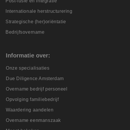
Post-fusie en integratie
op een site en wordt
s te berekenen
 voorkeuren van de
en om het gebruik
 te verbeteren. Het
Internationale herstructurering
gevens om te meten
 de sessiestatus te
Strategische (her)oriëntatie
en te leveren, zoals
Bedrijfsovername
een unieke
icrosoft-scripts.
en veel
s kunnen worden
Informatie over:
ke advertenties
Onze specialisaties
or de eindgebruiker
Due Diligence Amsterdam
 betrokkenheid op de
ctionaliteit te
Overname bedrijf personeel
Opvolging familiebedrijf
 de goede werking
Waardering aandelen
 de goede werking
Overname eenmanszaak