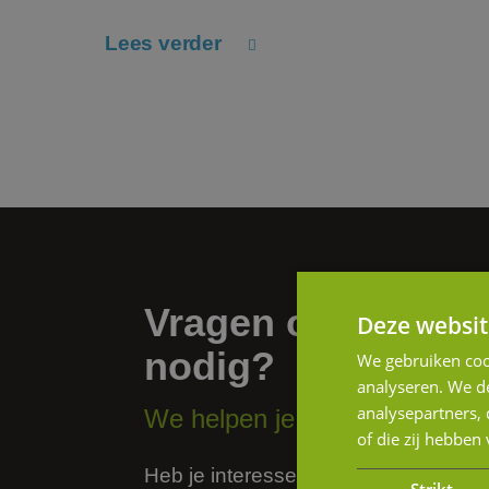
Lees verder
Vragen of hulp
Deze websit
nodig?
We gebruiken coo
analyseren. We de
analysepartners,
We helpen je graag verder.
of die zij hebbe
Heb je interesse in onze diensten