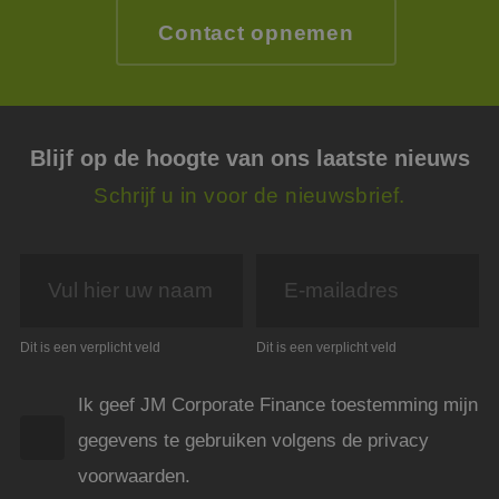
Dit i
de we
Contact opnemen
geldi
te k
over 
van h
CookieScriptConsent
4 weken 2
Deze 
CookieScript
dagen
wordt
www.jmpartners.nl
door 
Blijf op de hoogte van ons laatste nieuws
Scrip
om d
Schrijf u in voor de nieuwsbrief.
cook
van b
onth
cook
van C
Scrip
nood
corre
PHPSESSID
Sessie
Cook
PHP.net
Dit is een verplicht veld
Dit is een verplicht veld
gege
www.jmpartners.nl
appli
basis
taal. 
Ik geef JM Corporate Finance toestemming mijn
ident
alge
gegevens te gebruiken volgens de privacy
doele
wordt
voorwaarden.
om va
van