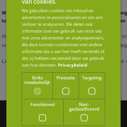
van cookies.
We gebruiken cookies om inhoud en
Waardering door andere ogen: het verschil
Belang
advertenties te personaliseren en om ons
tussen strategische en financiële kopers
in een
verkeer te analyseren. We delen ook
informatie over uw gebruik van onze site
Wanneer je als ondernemer nadenkt over de
Het o
met onze advertentie- en analysepartners,
die deze kunnen combineren met andere
verko...
verteg
informatie die u aan hen heeft verstrekt of
die zij hebben verzameld door uw gebruik
Lees verder
Lees 
van hun diensten.
Privacybeleid
Strikt
Prestatie
Targeting
noodzakelijk
Functioneel
Niet-
geclassificeerd
Vragen of hulp nodig?