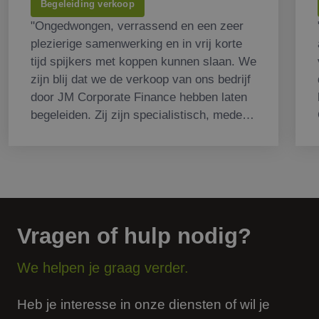
Begeleiding verkoop
"Ongedwongen, verrassend en een zeer
plezierige samenwerking en in vrij korte
tijd spijkers met koppen kunnen slaan. We
zijn blij dat we de verkoop van ons bedrijf
door JM Corporate Finance hebben laten
begeleiden. Zij zijn specialistisch, mede
door zich toe te spitsen op onze markt,
waardoor we hele fijne gesprekken
hebben gehad met aspirant kopers. Veel
gelachen en toch een zakelijk succes!"
Vragen of hulp nodig?
We helpen je graag verder.
Heb je interesse in onze diensten of wil je