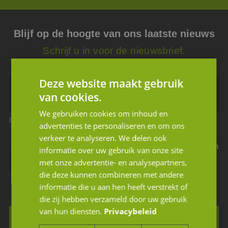
Blijf op de hoogte van ons laatste nieuws
Schrijf u in voor de nieuwsbrief.
Deze website maakt gebruik
van cookies.
We gebruiken cookies om inhoud en
Dit is een verplicht veld
Dit is een verplicht veld
advertenties te personaliseren en om ons
verkeer te analyseren. We delen ook
Ik geef JM Corporate Finance toestemming mijn
informatie over uw gebruik van onze site
met onze advertentie- en analysepartners,
gegevens te gebruiken volgens de privacy
die deze kunnen combineren met andere
voorwaarden.
informatie die u aan hen heeft verstrekt of
die zij hebben verzameld door uw gebruik
van hun diensten.
Privacybeleid
Inschrijven voor de nieuwsbrief