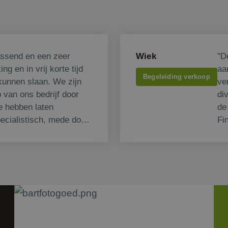
ssend en een zeer
Wiek
"D
g en in vrij korte tijd
aa
Begeleiding verkoop
kunnen slaan. We zijn
ve
p van ons bedrijf door
di
e hebben laten
de
pecialistisch, mede door
Fi
p onze markt, waardoor
ve
kken hebben gehad met
 gelachen en toch een