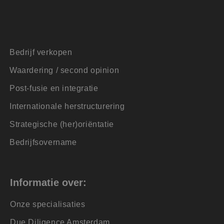
e doeleinden
tus van de
en.
e cookie
Bedrijf verkopen
oerd met het oog
Waardering / second opinion
d te maken tussen
ite, om geldige
Post-fusie en integratie
k van hun website.
Script.com-service
Internationale herstructurering
 onthouden. De
odzakelijk om
Strategische (her)oriëntatie
is van de PHP-taal.
Bedrijfsovername
einden die wordt
ies te onderhouden.
gegenereerd nummer,
oor de site, maar
n ingelogde status
Informatie over:
Onze specialisaties
ijving
Due Diligence Amsterdam