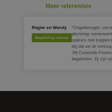
Meer referenties
Rogier en Wendy
"Ongedwongen, verra
plezierige samenwerkin
Begeleiding verkoop
spijkers met koppen 
blij dat we de verkoo
JM Corporate Financ
begeleiden. Zij zijn s
zich toe te spitsen o
we hele fijne gespre
aspirant kopers. Veel
zakelijk succes!"