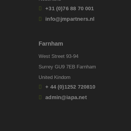
_clck_backup
Domein
Aanbi
Naam
Dome
+31 (0)76 88 70 001
_clsk_backup
_ga
FPAU
.jmpartner
bcookie
Micro
info@jmpartners.nl
fp_user_id
Corpo
.link
_ga_backup
FPLC
.jmpartner
MR
Micro
_fbp_backup
Corpo
.c.bi
Farnham
_ga_4V71354ZNX
_fbp
Meta
Inc.
West Street 93-94
.jmpar
Surrey GU9 7EB Farnham
MUID
Micro
Corpo
.bing
United Kindom
+ 44 (0)1252 720810
_uetsid
Micro
admin@iapa.net
Corpo
.jmpar
_clck
.jmpar
SRM_B
Micro
Corpo