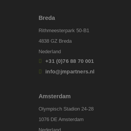
FPGSID
Breda
_GRECAPTCHA
Rithmeesterpark 50-B1
4838 GZ Breda
__cf_bm
Nederland
+31 (0)76 88 70 001
CookieScriptConse
info@jmpartners.nl
PHPSESSID
Amsterdam
Olympisch Stadion 24-28
1076 DE Amsterdam
Naam
Aanbieder
Nederland
Naam
Naam