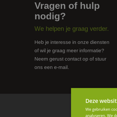
Vragen of hulp
nodig?
We helpen je graag verder.
Heb je interesse in onze diensten
of wil je graag meer informatie?
Neem gerust contact op of stuur
ons een e-mail.
Deze websit
We gebruiken coo
B
analyseren. We de