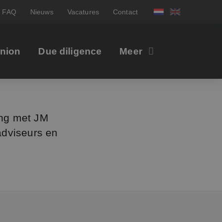
FAQ
Nieuws
Vacatures
Contact
inion
Due diligence
Meer
ing met JM
adviseurs en