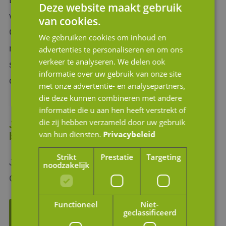
Deze website maakt gebruik
verkoop van uw bedrijf? De adviseurs van JM
van cookies.
Corporate Finance hebben jarenlange ervaring
We gebruiken cookies om inhoud en
met het begeleiden van verkooptrajecten en
advertenties te personaliseren en om ons
verkeer te analyseren. We delen ook
staan uiteraard ook voor u klaar. Neem gerust
informatie over uw gebruik van onze site
contact met ons op!
met onze advertentie- en analysepartners,
die deze kunnen combineren met andere
informatie die u aan hen heeft verstrekt of
die zij hebben verzameld door uw gebruik
JM Partners: ervaren adviseurs
van hun diensten.
Privacybeleid
bedrijfsovername
Strikt
Prestatie
Targeting
JM Corporate Finance helpt u graag verder.
noodzakelijk
Gewoon helder en met visie!
Functioneel
Niet-
geclassificeerd
Vragen? Neem contact op!