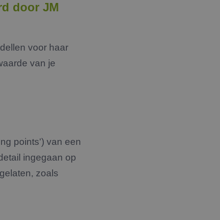
rd door JM
dellen voor haar
 waarde van je
ing points') van een
etail ingegaan op
gelaten, zoals