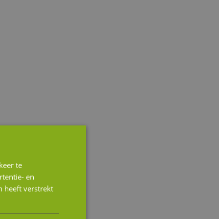
keer te
tentie- en
 heeft verstrekt