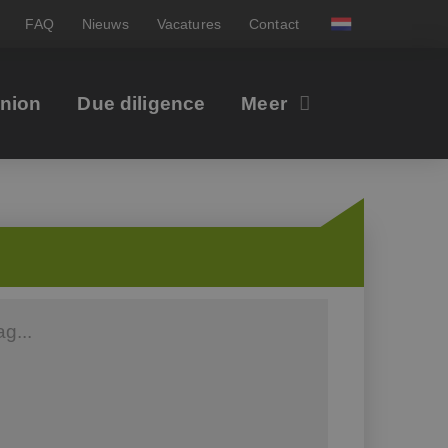
FAQ
Nieuws
Vacatures
Contact
inion
Due diligence
Meer