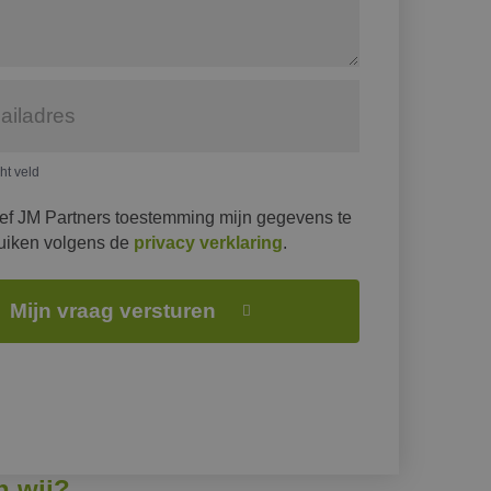
cht veld
eef JM Partners toestemming mijn gegevens te
uiken volgens de
privacy verklaring
.
Mijn vraag versturen
n wij?