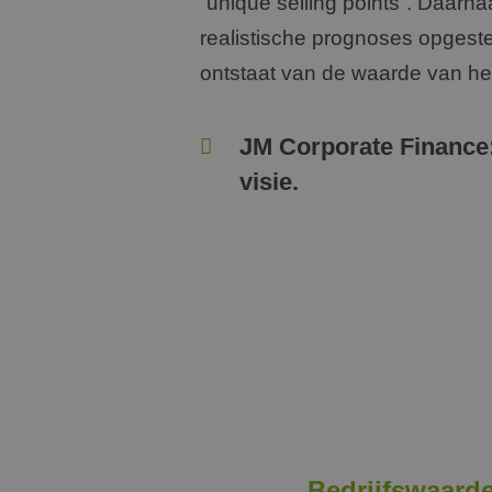
“unique selling points”. Daarn
realistische prognoses opgeste
ontstaat van de waarde van het
JM Corporate Finance
visie.
Bedrijfswaarde