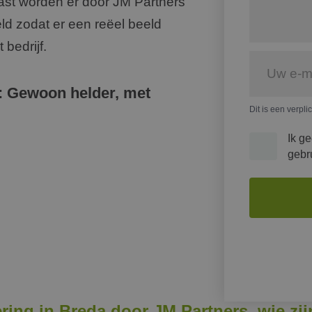
aast worden er door JM Partners
ld zodat er een reëel beeld
 bedrijf.
: Gewoon helder, met
Dit is een verpli
Ik g
gebr
ring in Breda door JM Partners, wie zij