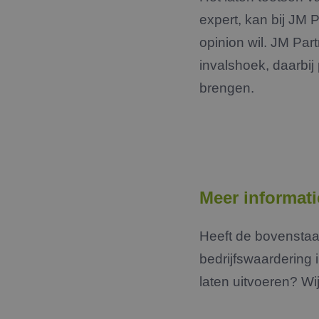
_GRECAPTCHA
expert, kan bij JM 
opinion wil. JM Par
__cf_bm
invalshoek, daarbij
brengen.
CookieScriptConse
PHPSESSID
Meer informati
Heeft de bovenstaa
Naam
Aanbieder
bedrijfswaardering
Naam
Naam
_clck_backup
Domein
Aanbi
Naam
Dome
laten uitvoeren? W
_clsk_backup
_ga
FPAU
.jmpartner
bcookie
Micro
fp_user_id
Corpo