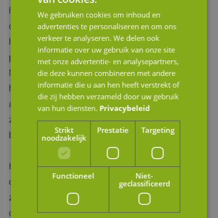
helpt bij de aan- en verkoop van een
We gebruiken cookies om inhoud en
onderneming, maar ook hoe het investeerders
advertenties te personaliseren en om ons
verkeer te analyseren. We delen ook
helpt die op zoek zijn naar interessante
informatie over uw gebruik van onze site
proposities of bijvoorbeeld willen optreden als
met onze advertentie- en analysepartners,
MBI-kandidaat. Het platform koppelt vraag en
die deze kunnen combineren met andere
informatie die u aan hen heeft verstrekt of
het aanbod van verschillende ondernemers
die zij hebben verzameld door uw gebruik
aan elkaar en geeft inzicht in de multiples die
van hun diensten.
Privacybeleid
zijn betaaldt bij transacties in specifieke
Strikt
Prestatie
Targeting
branches.
noodzakelijk
Heeft u na het lezen van dit artikel nog vragen
Functioneel
Niet-
over het aantrekken van investeerders, bent u
geclassificeerd
zelf op zoek naar een interessante investering
c.q. overname of wilt u uw bedrijf verkopen?