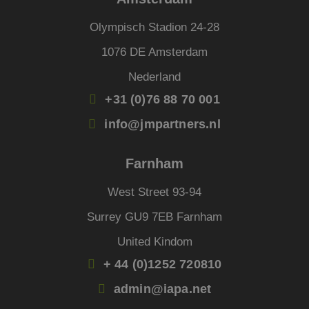
Microsoft-domeine
waardoor gebruike
Olympisch Stadion 24-28
kunnen worden
gevolgd.
1076 DE Amsterdam
_uetsid
1 dag
Deze cookie wordt
Microsoft
door Bing gebruikt
Corporation
Nederland
om te bepalen wel
.jmpartners.nl
advertenties moet
worden weergege
+31 (0)76 88 70 001
die relevant kunne
zijn voor de
info@jmpartners.nl
eindgebruiker die 
site doorneemt.
_clck
.jmpartners.nl
1 jaar 1
Deze cookie wordt
Farnham
maand
gebruikt om
gebruikersinteracti
en betrokkenheid 
West Street 93-94
de website te volg
om de
gebruikerservaring
Surrey GU9 7EB Farnham
websitefunctionalit
te verbeteren.
United Kindom
SRM_B
1 jaar
Dit is een Microsof
Microsoft
MSN 1st party cook
+ 44 (0)1252 720810
Corporation
die zorgt voor de
.c.bing.com
goede werking van
admin@iapa.net
deze website.