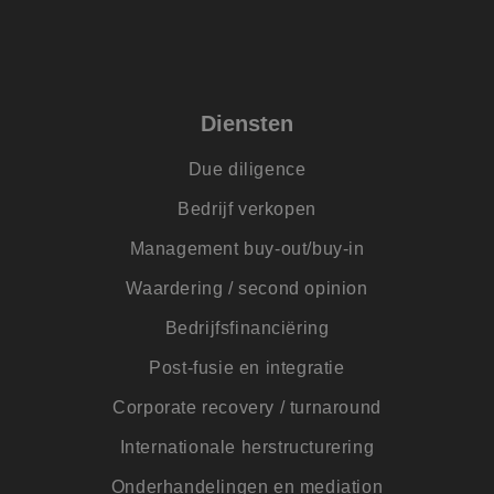
lidc
1 dag
Dit is een Microsof
Microsoft
MSN 1st party cook
Corporation
die zorgt voor de
.linkedin.com
goede werking van
deze website.
IDE
1 jaar
Deze cookie wordt
Google LLC
ingesteld door
.doubleclick.net
Diensten
Doubleclick en voe
informatie uit over
hoe de eindgebrui
Due diligence
de website gebruik
en over eventuele
advertenties die d
Bedrijf verkopen
eindgebruiker heef
gezien voordat hij
Management buy-out/buy-in
genoemde website
bezocht.
Waardering / second opinion
ANONCHK
9 minuten 54
Deze cookie
Microsoft
seconden
verzamelt informat
Corporation
Bedrijfsfinanciëring
over hoe de
.c.clarity.ms
eindgebruiker de
website gebruikt e
Post-fusie en integratie
over eventuele
advertenties die d
eindgebruiker
Corporate recovery / turnaround
mogelijk heeft gez
voordat hij de
Internationale herstructurering
genoemde website
bezocht.
Onderhandelingen en mediation