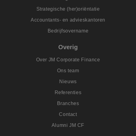
_clsk
1 dag
Deze cookie wordt
Microsoft
geassocieerd met
.jmpartners.nl
Strategische (her)oriëntatie
Microsoft Clarity
analytics software.
Het wordt gebruikt
Accountants- en advieskantoren
om informatie ove
de sessie van de
Bedrijfsovername
gebruiker op te sl
en om meerdere
paginaweergaven t
combineren tot éé
Overig
gebruikerssessie v
analytische
doeleinden.
Over JM Corporate Finance
SM
.c.clarity.ms
Sessie
Dit is een Microsof
MSN 1st party cook
Ons team
die we gebruiken 
het gebruik van de
Nieuws
website voor inter
analyses te meten.
Referenties
_lfa
1 jaar
Leadfeeder-cookie
Liidio Oy
verzamelt de
.jmpartners.nl
Branches
gedragsgegevens v
alle
websitebezoekers. 
Contact
bevat; bekeken
pagina's,
Alumni JM CF
bezoekersbron en t
doorgebracht op d
site