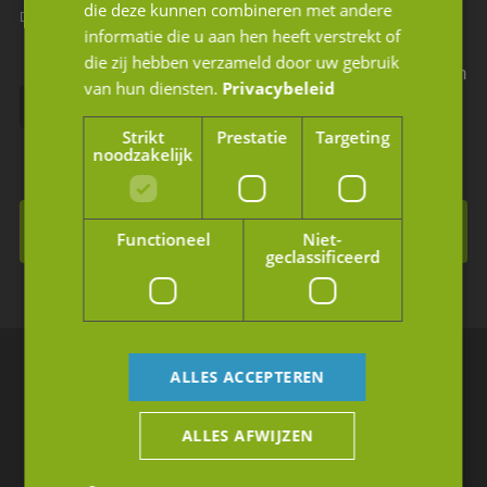
die deze kunnen combineren met andere
Dit is een verplicht veld
Dit is een verplicht veld
informatie die u aan hen heeft verstrekt of
die zij hebben verzameld door uw gebruik
Ik geef JM Corporate Finance toestemming mijn
van hun diensten.
Privacybeleid
gegevens te gebruiken volgens de privacy
Strikt
Prestatie
Targeting
voorwaarden.
noodzakelijk
Inschrijven voor de nieuwsbrief
Functioneel
Niet-
geclassificeerd
ALLES ACCEPTEREN
Breda
ALLES AFWIJZEN
Rithmeesterpark 50-B1