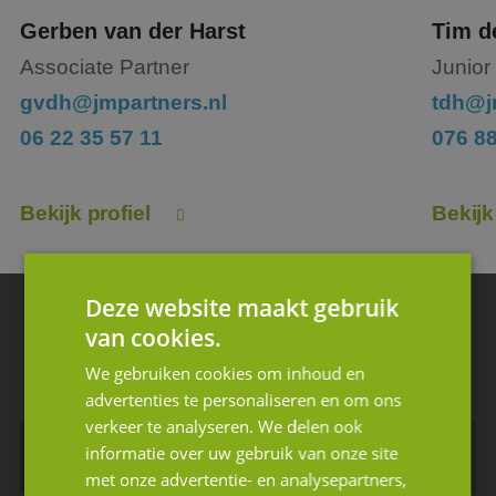
Gerben van der Harst
Tim d
Associate Partner
Junior
gvdh@jmpartners.nl
tdh@j
06 22 35 57 11
076 8
Bekijk profiel
Bekijk
Deze website maakt gebruik
Blijf op de hoogte van ons laatste nieuws
van cookies.
Schrijf u in voor de nieuwsbrief.
We gebruiken cookies om inhoud en
advertenties te personaliseren en om ons
verkeer te analyseren. We delen ook
informatie over uw gebruik van onze site
met onze advertentie- en analysepartners,