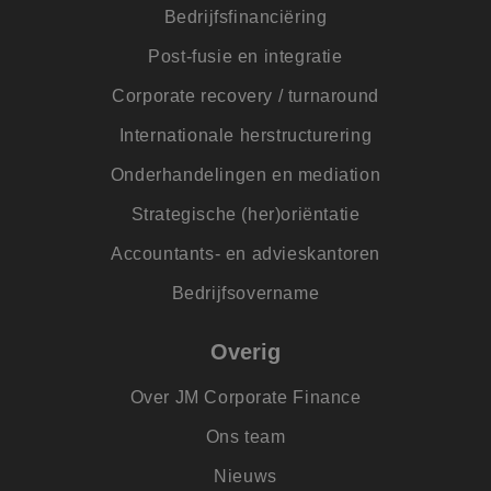
Scrip
Bedrijfsfinanciëring
om d
cook
van b
Post-fusie en integratie
onth
cook
van C
Corporate recovery / turnaround
Scrip
nood
Internationale herstructurering
corre
PHPSESSID
Sessie
Cook
PHP.net
Onderhandelingen en mediation
gege
www.jmpartners.nl
appli
Strategische (her)oriëntatie
basis
taal. 
ident
Accountants- en advieskantoren
alge
doele
Bedrijfsovername
wordt
om va
van
gebru
Overig
te o
Het i
gesp
Over JM Corporate Finance
wille
gege
numm
Ons team
wordt
kan s
Nieuws
voor 