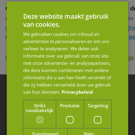
Gerben van der Harst
Tim d
Deze website maakt gebruik
Associate Partner
Junior
van cookies.
gvdh@jmpartners.nl
tdh@j
We gebruiken cookies om inhoud en
06 22 35 57 11
076 8
advertenties te personaliseren en om ons
verkeer te analyseren. We delen ook
informatie over uw gebruik van onze site
Bekijk profiel
Bekijk
met onze advertentie- en analysepartners,
die deze kunnen combineren met andere
informatie die u aan hen heeft verstrekt of
die zij hebben verzameld door uw gebruik
Blijf op de hoogte van ons laatste nieuws
van hun diensten.
Privacybeleid
Schrijf u in voor de nieuwsbrief.
Strikt
Prestatie
Targeting
noodzakelijk
Functioneel
Niet-