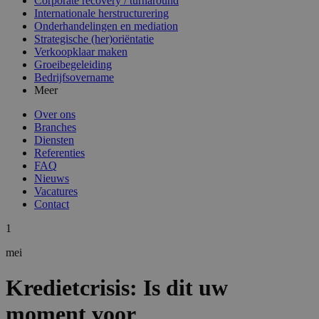
Corporate recovery / turnaround
Internationale herstructurering
Onderhandelingen en mediation
Strategische (her)oriëntatie
Verkoopklaar maken
Groeibegeleiding
Bedrijfsovername
Meer
Over ons
Branches
Diensten
Referenties
FAQ
Nieuws
Vacatures
Contact
1
mei
Kredietcrisis: Is dit uw
moment voor