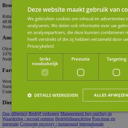
Breda
Deze website maakt gebruik van co
Rithmeesterpark 50-B1
We gebruiken cookies om inhoud en advertenties t
4838 GZ Breda
analyseren. We delen ook informatie over uw gebru
Nederland
+31 (0)76 88 70 001
info@jmpartners.nl
en analysepartners, die deze kunnen combineren m
Amsterdam
heeft verstrekt of die zij hebben verzameld door u
Privacybeleid
Olympisch Stadion 24-28
1076 DE Amsterdam
Strikt
Prestatie
Targeting
Nederland
+31 (0)76 88 70 001
info@jmpartners.nl
noodzakelijk
Farnham
West Street 93-94
Surrey GU9 7EB Farnham
United Kindom
+ 44 (0)1252 720810
admin@iapa.net
DETAILS WEERGEVEN
ALLES AFWIJZE
Diensten
Due diligence
Bedrijf verkopen
Management buy-out/buy-in
Waardering / second opinion
Bedrijfsfinanciëring
Post-fusie en
Strikt noodzakelijk
Prestatie
Targeting
integratie
Corporate recovery / turnaround
Internationale