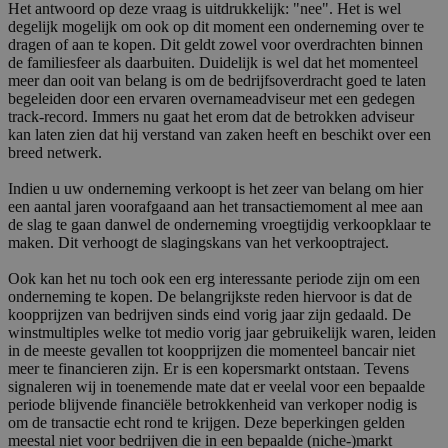
Het antwoord op deze vraag is uitdrukkelijk: "nee". Het is wel
degelijk mogelijk om ook op dit moment een onderneming over te
dragen of aan te kopen. Dit geldt zowel voor overdrachten binnen
de familiesfeer als daarbuiten. Duidelijk is wel dat het momenteel
meer dan ooit van belang is om de bedrijfsoverdracht goed te laten
begeleiden door een ervaren overnameadviseur met een gedegen
track-record. Immers nu gaat het erom dat de betrokken adviseur
kan laten zien dat hij verstand van zaken heeft en beschikt over een
breed netwerk.
Indien u uw onderneming verkoopt is het zeer van belang om hier
een aantal jaren voorafgaand aan het transactiemoment al mee aan
de slag te gaan danwel de onderneming vroegtijdig verkoopklaar te
maken. Dit verhoogt de slagingskans van het verkooptraject.
Ook kan het nu toch ook een erg interessante periode zijn om een
onderneming te kopen. De belangrijkste reden hiervoor is dat de
koopprijzen van bedrijven sinds eind vorig jaar zijn gedaald. De
winstmultiples welke tot medio vorig jaar gebruikelijk waren, leiden
in de meeste gevallen tot koopprijzen die momenteel bancair niet
meer te financieren zijn. Er is een kopersmarkt ontstaan. Tevens
signaleren wij in toenemende mate dat er veelal voor een bepaalde
periode blijvende financiële betrokkenheid van verkoper nodig is
om de transactie echt rond te krijgen. Deze beperkingen gelden
meestal niet voor bedrijven die in een bepaalde (niche-)markt