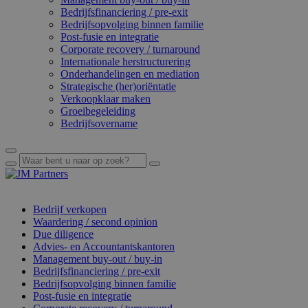
Bedrijfsfinanciering / pre-exit
Bedrijfsopvolging binnen familie
Post-fusie en integratie
Corporate recovery / turnaround
Internationale herstructurering
Onderhandelingen en mediation
Strategische (her)oriëntatie
Verkoopklaar maken
Groeibegeleiding
Bedrijfsovername
Bedrijf verkopen
Waardering / second opinion
Due diligence
Advies- en Accountantskantoren
Management buy-out / buy-in
Bedrijfsfinanciering / pre-exit
Bedrijfsopvolging binnen familie
Post-fusie en integratie