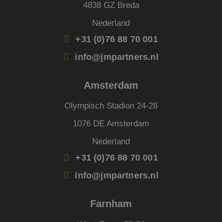
4838 GZ Breda
Aanbieder
/
Naam
Vervaldatum
Omsc
Domein
Nederland
li_gc
5 maanden 4
Wordt
LinkedIn
+31 (0)76 88 70 001
weken
om t
Corporation
van g
.linkedin.com
info@jmpartners.nl
slaan
gebru
cooki
essen
Amsterdam
doel
FPGSID
29 minuten
Deze 
Google
Olympisch Stadion 24-28
59 seconden
wordt
.jmpartners.nl
om d
sessi
1076 DE Amsterdam
de ge
bewar
pagi
Nederland
_GRECAPTCHA
5 maanden 4
Goog
Google LLC
+31 (0)76 88 70 001
weken
reCA
www.google.com
plaat
Google Privacy Policy
info@jmpartners.nl
noodz
cooki
(_GR
wann
Farnham
wordt
met h
de ri