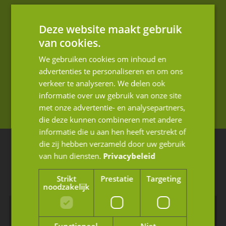
+31 (0)76 88 70 001
Deze website maakt gebruik
info@jmpartners.nl
van cookies.
Op werkdagen tussen 08.30 - 17.00
We gebruiken cookies om inhoud en
advertenties te personaliseren en om ons
verkeer te analyseren. We delen ook
Contact opnemen
informatie over uw gebruik van onze site
met onze advertentie- en analysepartners,
die deze kunnen combineren met andere
informatie die u aan hen heeft verstrekt of
die zij hebben verzameld door uw gebruik
Blijf op de hoogte van ons laatste nieuws
van hun diensten.
Privacybeleid
Schrijf u in voor de nieuwsbrief.
Strikt
Prestatie
Targeting
noodzakelijk