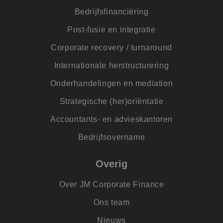
ident
alge
Bedrijfsfinanciëring
doele
wordt
Post-fusie en integratie
om va
van
gebru
Corporate recovery / turnaround
te o
Het i
Internationale herstructurering
gesp
wille
gege
Onderhandelingen en mediation
numm
wordt
Strategische (her)oriëntatie
kan s
voor 
een 
Accountants- en advieskantoren
voorb
beho
een i
Bedrijfsovername
statu
gebru
pagin
Overig
Over JM Corporate Finance
Ons team
Aanbieder
Aanbieder
/
/
Naam
Naam
Vervaldatum
Vervaldatum
Omschrijving
Omschrijving
Domein
Domein
Aanbieder
/
Naam
Vervaldatum
Omschrijving
Domein
Nieuws