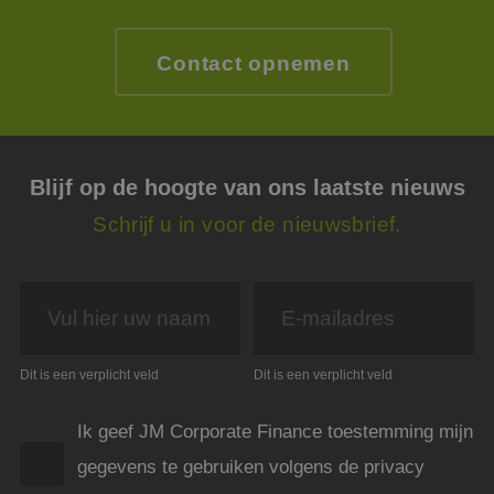
mens
Dit i
de we
geldi
Contact opnemen
te k
over 
van h
CookieScriptConsent
4 weken 2
Deze 
CookieScript
dagen
wordt
www.jmpartners.nl
door 
Scrip
Blijf op de hoogte van ons laatste nieuws
om d
cook
Schrijf u in voor de nieuwsbrief.
van b
onth
cook
van C
Scrip
nood
corre
PHPSESSID
Sessie
Cook
PHP.net
gege
www.jmpartners.nl
Dit is een verplicht veld
Dit is een verplicht veld
appli
basis
taal. 
ident
Ik geef JM Corporate Finance toestemming mijn
alge
doele
gegevens te gebruiken volgens de privacy
wordt
om va