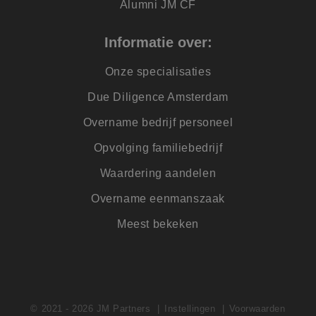
Alumni JM CF
_clsk
1 dag
Deze cookie wordt
Microsoft
geassocieerd met
.jmpartners.nl
Microsoft Clarity
Informatie over:
analytics software.
Het wordt gebruikt
om informatie ove
Onze specialisaties
de sessie van de
gebruiker op te sl
Due Diligence Amsterdam
en om meerdere
paginaweergaven t
combineren tot éé
Overname bedrijf personeel
gebruikerssessie v
analytische
doeleinden.
Opvolging familiebedrijf
SM
.c.clarity.ms
Sessie
Dit is een Microsof
Waardering aandelen
MSN 1st party cook
die we gebruiken 
het gebruik van de
Overname eenmanszaak
website voor inter
analyses te meten.
Meest bekeken
_lfa
1 jaar
Leadfeeder-cookie
Liidio Oy
verzamelt de
.jmpartners.nl
gedragsgegevens v
alle
websitebezoekers. 
bevat; bekeken
pagina's,
bezoekersbron en t
© 2021 - 2026 JM Partners
Instellingen
Voorwaarden
doorgebracht op d