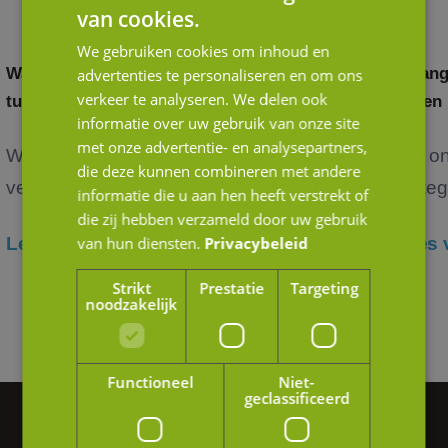
van cookies.
We gebruiken cookies om inhoud en
Waardering door andere ogen: het verschil
Belang
advertenties te personaliseren en om ons
verkeer te analyseren. We delen ook
tussen strategische en financiële kopers
in een
informatie over uw gebruik van onze site
met onze advertentie- en analysepartners,
Wanneer je als ondernemer nadenkt over de
Het o
die deze kunnen combineren met andere
verko...
verteg
informatie die u aan hen heeft verstrekt of
die zij hebben verzameld door uw gebruik
Lees verder
van hun diensten.
Privacybeleid
Lees 
Strikt
Prestatie
Targeting
noodzakelijk
Functioneel
Niet-
geclassificeerd
Vragen of hulp nodig?