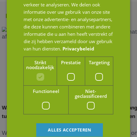
verkeer te analyseren. We delen ook
informatie over uw gebruik van onze site
Meer nieuws
met onze advertentie- en analysepartners,
die deze kunnen combineren met andere
informatie die u aan hen heeft verstrekt of
die zij hebben verzameld door uw gebruik
van hun diensten.
Privacybeleid
Strikt
Prestatie
Targeting
noodzakelijk
Functioneel
Niet-
geclassificeerd
Waardering door andere ogen: het verschil
Belang
tussen strategische en financiële kopers
in een
ALLES ACCEPTEREN
Wanneer je als ondernemer nadenkt over de
Het o