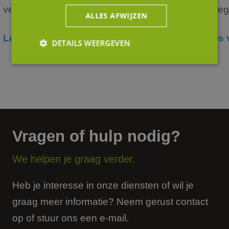
verko...
verteg
ALLES AFWIJZEN
Lees verder
Lees 
DETAILS WEERGEVEN
Strikt noodzakelijk
Prestatie
Targeting
Functioneel
Niet-geclassificeerd
Strikt noodzakelijke cookies maken de
kernfunctionaliteiten van de website mogelijk, zoals
Vragen of hulp nodig?
gebruikersaanmelding en accountbeheer. De
website kan niet goed worden gebruikt zonder de
strikt noodzakelijke cookies.
We helpen je graag verder.
Aanbieder
/
Naam
Vervaldatum
Omsc
Domein
Heb je interesse in onze diensten of wil je
li_gc
5 maanden 4
Wordt
LinkedIn
weken
om t
Corporation
graag meer informatie? Neem gerust contact
van g
.linkedin.com
slaan
op of stuur ons een e-mail.
gebru
cooki