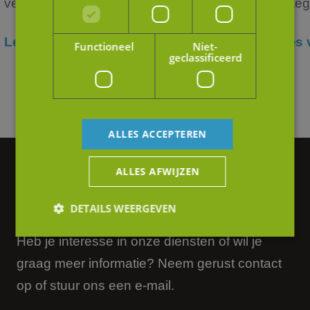
verko...
verteg
Lees verder
Lees 
Functioneel
Niet-
geclassificeerd
ALLES ACCEPTEREN
Vragen of hulp nodig?
ALLES AFWIJZEN
We helpen je graag verder.
DETAILS WEERGEVEN
Heb je interesse in onze diensten of wil je
graag meer informatie? Neem gerust contact
Strikt noodzakelijk
Prestatie
Targeting
op of stuur ons een e-mail.
Functioneel
Niet-geclassificeerd
Strikt noodzakelijke cookies maken de