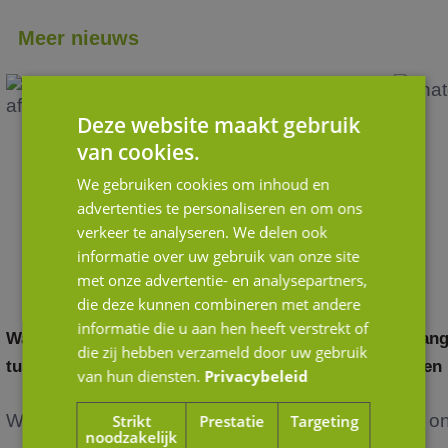
Meer nieuws
Deze website maakt gebruik
van cookies.
We gebruiken cookies om inhoud en
advertenties te personaliseren en om ons
verkeer te analyseren. We delen ook
informatie over uw gebruik van onze site
met onze advertentie- en analysepartners,
die deze kunnen combineren met andere
informatie die u aan hen heeft verstrekt of
Waardering door andere ogen: het verschil
Belang
die zij hebben verzameld door uw gebruik
tussen strategische en financiële kopers
in een
van hun diensten.
Privacybeleid
Wanneer je als ondernemer nadenkt over de
Het o
Strikt
Prestatie
Targeting
noodzakelijk