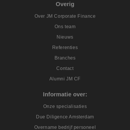
over hoe de
.c.clarity.ms
Overig
eindgebruiker de
website gebruikt e
over eventuele
Over JM Corporate Finance
advertenties die d
eindgebruiker
mogelijk heeft gez
Ons team
voordat hij de
genoemde website
Nieuws
bezocht.
_clsk
1 dag
Deze cookie wordt
Microsoft
Referenties
geassocieerd met
.jmpartners.nl
Microsoft Clarity
Branches
analytics software.
Het wordt gebruikt
om informatie ove
Contact
de sessie van de
gebruiker op te sl
en om meerdere
Alumni JM CF
paginaweergaven t
combineren tot éé
gebruikerssessie v
Informatie over:
analytische
doeleinden.
Onze specialisaties
SM
.c.clarity.ms
Sessie
Dit is een Microsof
MSN 1st party cook
die we gebruiken 
Due Diligence Amsterdam
het gebruik van de
website voor inter
Overname bedrijf personeel
analyses te meten.