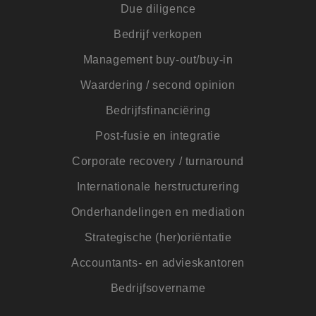
Due diligence
gebruikerservaring
websitefunctionalit
te verbeteren.
Bedrijf verkopen
SRM_B
1 jaar
Dit is een Microsof
Microsoft
Management buy-out/buy-in
MSN 1st party cook
Corporation
die zorgt voor de
.c.bing.com
goede werking van
Waardering / second opinion
deze website.
lidc
1 dag
Dit is een Microsof
Bedrijfsfinanciëring
Microsoft
MSN 1st party cook
Corporation
die zorgt voor de
.linkedin.com
Post-fusie en integratie
goede werking van
deze website.
Corporate recovery / turnaround
IDE
1 jaar
Deze cookie wordt
Google LLC
ingesteld door
.doubleclick.net
Internationale herstructurering
Doubleclick en voe
informatie uit over
hoe de eindgebrui
Onderhandelingen en mediation
de website gebruik
en over eventuele
Strategische (her)oriëntatie
advertenties die d
eindgebruiker heef
gezien voordat hij
Accountants- en advieskantoren
genoemde website
bezocht.
Bedrijfsovername
ANONCHK
9 minuten 54
Deze cookie
Microsoft
seconden
verzamelt informat
Corporation