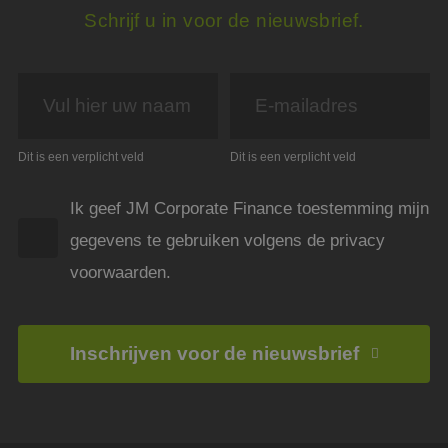
PHPSESSID
Sessie
Cook
PHP.net
gege
Schrijf u in voor de nieuwsbrief.
www.jmpartners.nl
appli
basis
taal. 
ident
alge
doele
wordt
om va
van
gebru
Dit is een verplicht veld
Dit is een verplicht veld
te o
Het i
gesp
Ik geef JM Corporate Finance toestemming mijn
wille
gege
gegevens te gebruiken volgens de privacy
numm
wordt
kan s
voorwaarden.
voor 
een 
voorb
beho
een i
Inschrijven voor de nieuwsbrief
statu
gebru
pagin