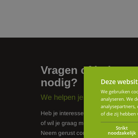
Vragen of hulp
nodig?
Deze websit
We gebruiken coo
We helpen je graag verder.
analyseren. We de
analysepartners,
Heb je interesse in onze diensten
of die zij hebbe
of wil je graag meer informatie?
Strikt
noodzakelijk
Neem gerust contact op of stuur