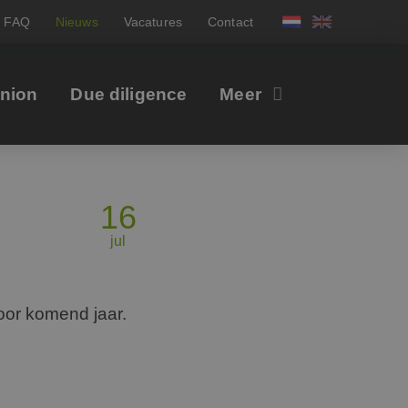
FAQ
Nieuws
Vacatures
Contact
inion
Due diligence
Meer
16
jul
oor komend jaar.