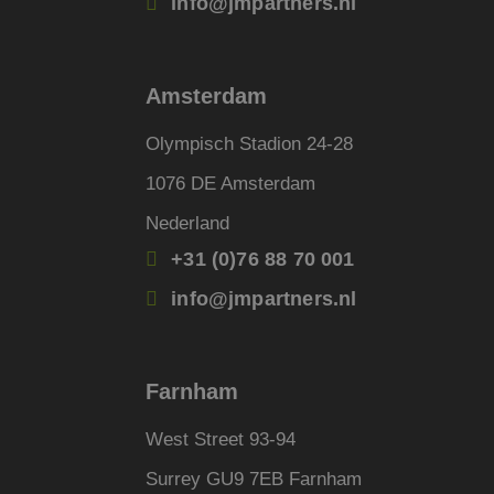
info@jmpartners.nl
Corpo
.c.bi
_ga_4V71354ZNX
_fbp
Meta
Inc.
.jmpar
Amsterdam
MUID
Micro
Corpo
Olympisch Stadion 24-28
.bing
1076 DE Amsterdam
_uetsid
Micro
Nederland
Corpo
.jmpar
+31 (0)76 88 70 001
_clck
.jmpar
info@jmpartners.nl
SRM_B
Micro
Corpo
.c.bi
Farnham
lidc
Micro
Corpo
West Street 93-94
.link
IDE
Googl
Surrey GU9 7EB Farnham
.doubl