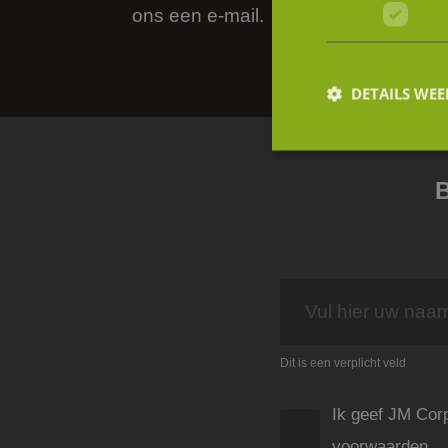
ons een e-mail.
DETAILS WE
B
S
Strikt noodzakelijke
accountbeheer. De we
Naam
li_gc
Dit is een verplicht veld
FPGSID
Ik geef JM Cor
_GRECAPTCHA
voorwaarden.