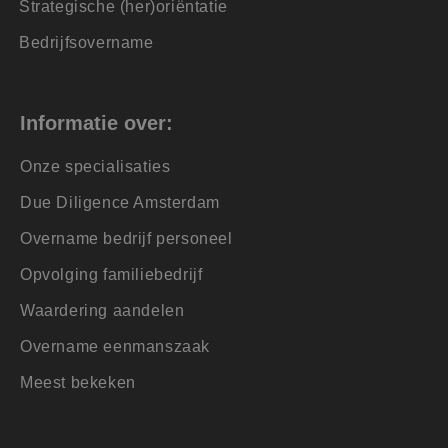
 te verbeteren. Het
Strategische (her)oriëntatie
gevens om te meten
 de sessiestatus te
Bedrijfsovername
en te leveren, zoals
een unieke
Informatie over:
icrosoft-scripts.
en veel
s kunnen worden
Onze specialisaties
ke advertenties
Due Diligence Amsterdam
or de eindgebruiker
Overname bedrijf personeel
 betrokkenheid op de
ctionaliteit te
Opvolging familiebedrijf
 de goede werking
Waardering aandelen
Overname eenmanszaak
 de goede werking
Meest bekeken
formatie uit over
ele advertenties die