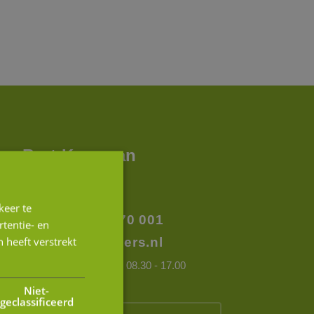
Bart Koreman
Partner
keer te
+31 (0)76 88 70 001
tentie- en
 heeft verstrekt
info@jmpartners.nl
Op werkdagen tussen 08.30 - 17.00
Niet-
geclassificeerd