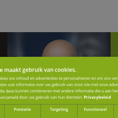
e maakt gebruik van cookies.
kies om inhoud en advertenties te personaliseren en om ons ver
len ook informatie over uw gebruik van onze site met onze adver
 die deze kunnen combineren met andere informatie die u aan hen
n verzameld door uw gebruik van hun diensten.
Privacybeleid
Prestatie
Targeting
Functioneel