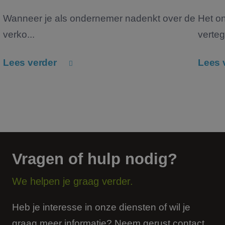
Wanneer je als ondernemer nadenkt over de
Het o
verko...
verteg
Lees verder
Lees 
Vragen of hulp nodig?
We helpen je graag verder.
Heb je interesse in onze diensten of wil je
graag meer informatie? Neem gerust contact