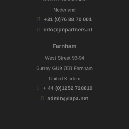
corre
Nederland
PHPSESSID
Sessie
Cook
PHP.net
gege
www.jmpartners.nl
appli
+31 (0)76 88 70 001
basis
taal. 
info@jmpartners.nl
ident
alge
doele
wordt
Farnham
om va
van
gebru
West Street 93-94
te o
Het i
gesp
Surrey GU9 7EB Farnham
wille
gege
United Kindom
numm
wordt
kan s
+ 44 (0)1252 720810
voor 
een 
admin@iapa.net
voorb
beho
een i
statu
gebru
pagin