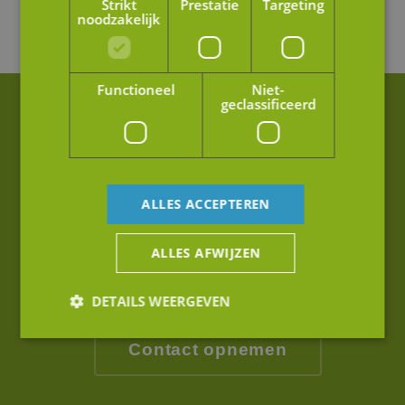
Strikt
Prestatie
Targeting
noodzakelijk
Functioneel
Niet-
geclassificeerd
Bart Koreman
Partner
ALLES ACCEPTEREN
+31 (0)76 88 70 001
info@jmpartners.nl
ALLES AFWIJZEN
Op werkdagen tussen 08.30 - 17.00
DETAILS WEERGEVEN
Contact opnemen
Strikt noodzakelijk
Prestatie
Targeting
Functioneel
Niet-geclassificeerd