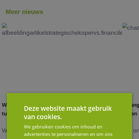
Meer nieuws
Waardering door andere ogen: het verschil
Belang
Deze website maakt gebruik
tussen strategische en financiële kopers
in een
van cookies.
We gebruiken cookies om inhoud en
Wanneer je als ondernemer nadenkt over de
Het o
advertenties te personaliseren en om ons