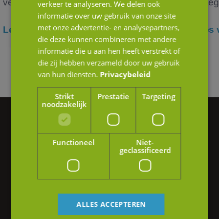
verko...
verteg
verkeer te analyseren. We delen ook
informatie over uw gebruik van onze site
met onze advertentie- en analysepartners,
Lees verder
Lees 
die deze kunnen combineren met andere
informatie die u aan hen heeft verstrekt of
die zij hebben verzameld door uw gebruik
van hun diensten.
Privacybeleid
Strikt
Prestatie
Targeting
noodzakelijk
Vragen of hulp nodig?
Functioneel
Niet-
We helpen je graag verder.
geclassificeerd
Heb je interesse in onze diensten of wil je
graag meer informatie? Neem gerust contact
op of stuur ons een e-mail.
ALLES ACCEPTEREN