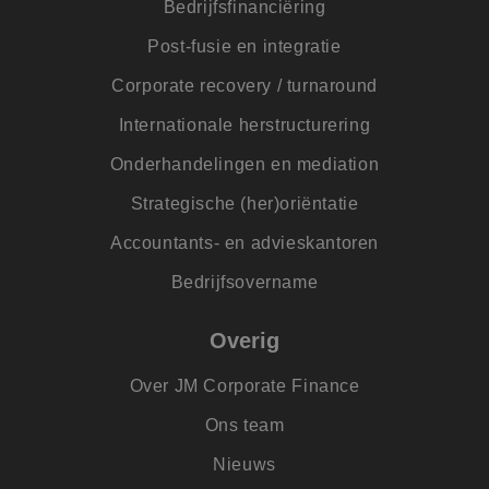
Bedrijfsfinanciëring
gebruikerssessie v
analytische
doeleinden.
Post-fusie en integratie
SM
.c.clarity.ms
Sessie
Dit is een Microsof
Corporate recovery / turnaround
MSN 1st party cook
die we gebruiken 
het gebruik van de
Internationale herstructurering
website voor inter
analyses te meten.
Onderhandelingen en mediation
_lfa
1 jaar
Leadfeeder-cookie
Liidio Oy
verzamelt de
.jmpartners.nl
Strategische (her)oriëntatie
gedragsgegevens v
alle
Accountants- en advieskantoren
websitebezoekers. 
bevat; bekeken
pagina's,
Bedrijfsovername
bezoekersbron en t
doorgebracht op d
site
Overig
_uetvid
1 jaar
Dit is een cookie d
Microsoft
wordt gebruikt do
Corporation
Microsoft Bing Ads
Over JM Corporate Finance
.jmpartners.nl
is een trackingcook
Het stelt ons in sta
Ons team
om in contact te
komen met een
gebruiker die eerd
Nieuws
onze website heeft