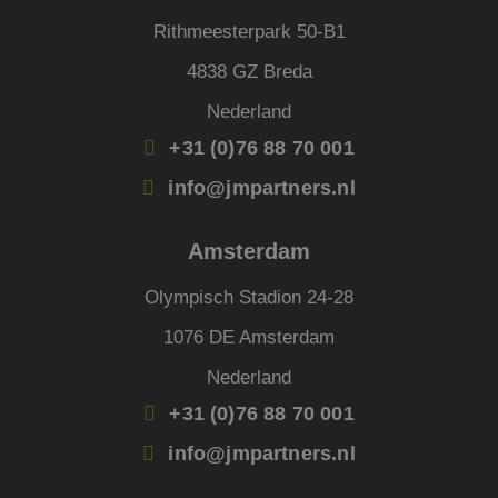
dagen
wordt
www.jmpartners.nl
door 
Rithmeesterpark 50-B1
Scrip
om d
cook
4838 GZ Breda
van b
onth
Nederland
cook
van C
+31 (0)76 88 70 001
Scrip
nood
corre
info@jmpartners.nl
PHPSESSID
Sessie
Cook
PHP.net
gege
www.jmpartners.nl
appli
Amsterdam
basis
taal. 
ident
Olympisch Stadion 24-28
alge
doele
wordt
1076 DE Amsterdam
om va
van
Nederland
gebru
te o
+31 (0)76 88 70 001
Het i
gesp
wille
info@jmpartners.nl
gege
numm
wordt