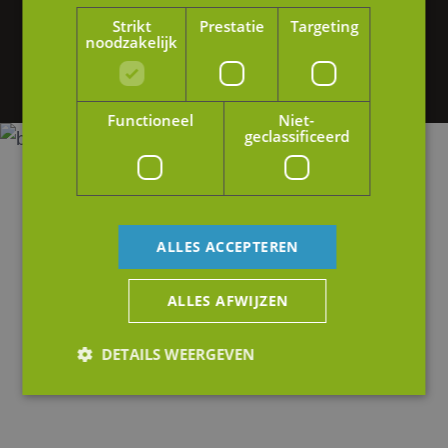
Heb je interesse in onze diensten of wil je
Strikt
Prestatie
Targeting
graag meer informatie? Neem gerust contact
noodzakelijk
op of stuur ons een e-mail.
Functioneel
Niet-
geclassificeerd
ALLES ACCEPTEREN
ALLES AFWIJZEN
DETAILS WEERGEVEN
Strikt noodzakelijk
Prestatie
Targeting