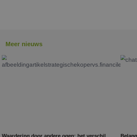
Meer nieuws
Waardering door andere ogen: het verschil
Belang