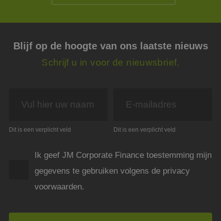
plaat
Google Privacy Policy
noodz
cooki
(_GR
wann
wordt
Blijf op de hoogte van ons laatste nieuws
met h
de ri
Schrijf u in voor de nieuwsbrief.
__cf_bm
29 minuten
Deze 
Cloudflare Inc.
54 seconden
wordt
.linkedin.com
om o
te ma
mens
Dit i
de we
geldi
te k
Dit is een verplicht veld
Dit is een verplicht veld
over 
van h
CookieScriptConsent
4 weken 2
Deze 
CookieScript
Ik geef JM Corporate Finance toestemming mijn
dagen
wordt
www.jmpartners.nl
door 
gegevens te gebruiken volgens de privacy
Scrip
om d
voorwaarden.
cook
van b
onth
cook
van C
Scrip