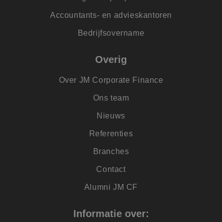
gebruikersinteracti
en betrokkenheid 
Accountants- en advieskantoren
de website te volg
om de
Bedrijfsovername
gebruikerservaring
websitefunctionalit
te verbeteren.
Overig
SRM_B
1 jaar
Dit is een Microsof
Microsoft
MSN 1st party cook
Corporation
die zorgt voor de
.c.bing.com
Over JM Corporate Finance
goede werking van
deze website.
Ons team
lidc
1 dag
Dit is een Microsof
Microsoft
MSN 1st party cook
Corporation
Nieuws
die zorgt voor de
.linkedin.com
goede werking van
deze website.
Referenties
IDE
1 jaar
Deze cookie wordt
Google LLC
Branches
ingesteld door
.doubleclick.net
Doubleclick en voe
informatie uit over
Contact
hoe de eindgebrui
de website gebruik
Alumni JM CF
en over eventuele
advertenties die d
eindgebruiker heef
gezien voordat hij
Informatie over:
genoemde website
bezocht.